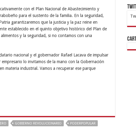
Twi
icativamente con el Plan Nacional de Abastecimiento y
abobeño para el sustento de la familia. En la seguridad,
Tw
tria garantizaremos que la justicia y la paz reine en
1x
ht
te establecido en el quinto objetivo histórico del Plan de
 alimentos y la seguridad, si no contamos con una
Cart
ndatario nacional y el gobernador Rafael Lacava de impulsar
 empresario lo invitamos de la mano con la Gobernación
en materia industrial. Vamos a recuperar ese parque
ERO
GOBIERNO REVOLUCIONARIO
PODERPOPULAR