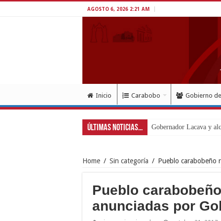
AGOSTO 6, 2026 2:21 AM
Inicio
Carabobo
Gobierno d
Últimas Noticias...
Gobernador Lacava y al
Home
/
Sin categoría
/
Pueblo carabobeño r
Pueblo carabobeño
anunciadas por Go