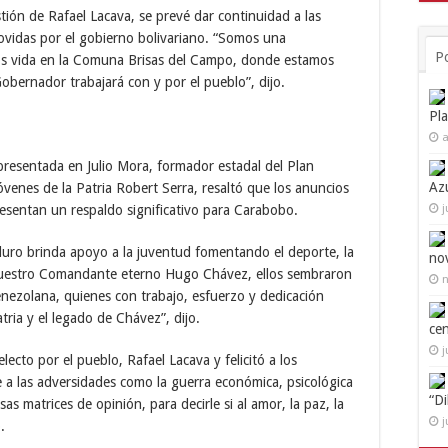
tión de Rafael Lacava, se prevé dar continuidad a las
ovidas por el gobierno bolivariano. “Somos una
P
os vida en la Comuna Brisas del Campo, donde estamos
bernador trabajará con y por el pueblo”, dijo.
Pl
a
presentada en Julio Mora, formador estadal del Plan
Az
óvenes de la Patria Robert Serra, resaltó que los anuncios
resentan un respaldo significativo para Carabobo.
j
duro brinda apoyo a la juventud fomentando el deporte, la
no
jo nuestro Comandante eterno Hugo Chávez, ellos sembraron
n
venezolana, quienes con trabajo, esfuerzo y dedicación
atria y el legado de Chávez”, dijo.
ce
j
ecto por el pueblo, Rafael Lacava y felicitó a los
e a las adversidades como la guerra económica, psicológica
“D
 matrices de opinión, para decirle si al amor, la paz, la
j
.