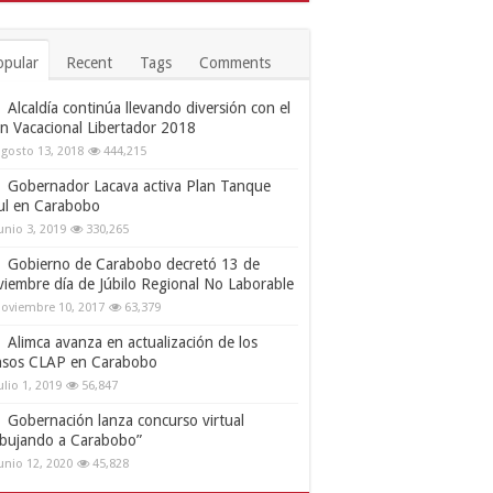
opular
Recent
Tags
Comments
Alcaldía continúa llevando diversión con el
an Vacacional Libertador 2018
gosto 13, 2018
444,215
Gobernador Lacava activa Plan Tanque
ul en Carabobo
unio 3, 2019
330,265
Gobierno de Carabobo decretó 13 de
viembre día de Júbilo Regional No Laborable
oviembre 10, 2017
63,379
Alimca avanza en actualización de los
nsos CLAP en Carabobo
ulio 1, 2019
56,847
Gobernación lanza concurso virtual
ibujando a Carabobo”
unio 12, 2020
45,828