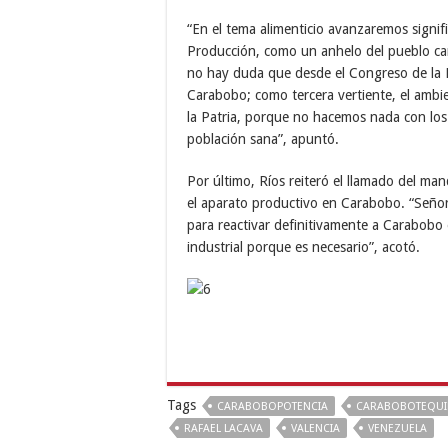
“En el tema alimenticio avanzaremos signif
Producción, como un anhelo del pueblo car
no hay duda que desde el Congreso de la Pa
Carabobo; como tercera vertiente, el ambien
la Patria, porque no hacemos nada con los
población sana”, apuntó.
Por último, Ríos reiteró el llamado del ma
el aparato productivo en Carabobo. “Señor
para reactivar definitivamente a Carabobo 
industrial porque es necesario”, acotó.
Tags
CARABOBOPOTENCIA
CARABOBOTEQUI
RAFAEL LACAVA
VALENCIA
VENEZUELA