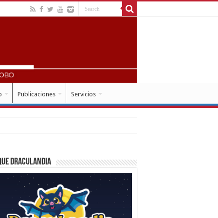
o
Publicaciones
Servicios
que Draculandia