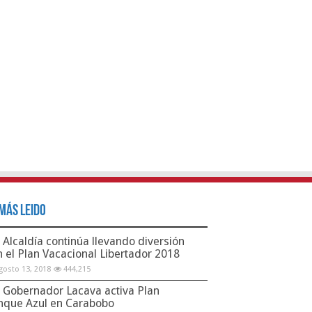
Más Leido
Alcaldía continúa llevando diversión
n el Plan Vacacional Libertador 2018
gosto 13, 2018
444,215
Gobernador Lacava activa Plan
nque Azul en Carabobo