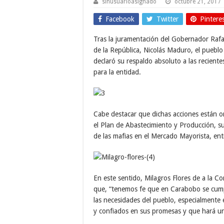
sinusuarioasignado
octubre 21, 2017
Facebook
Twitter
Pintere
Tras la juramentación del Gobernador Rafae
de la República, Nicolás Maduro, el puebl
declaró su respaldo absoluto a las recient
para la entidad.
Cabe destacar que dichas acciones están or
el Plan de Abastecimiento y Producción, su
de las mafias en el Mercado Mayorista, ent
En este sentido, Milagros Flores de a la 
que, “tenemos fe que en Carabobo se cump
las necesidades del pueblo, especialmente
y confiados en sus promesas y que hará u