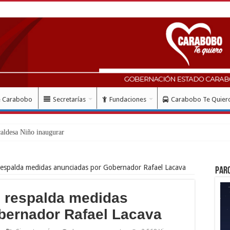
e Carabobo
Secretarías
Fundaciones
Carabobo Te Quier
caldesa Niño inauguraron moderna Unidad de Hemato-Oncología Pediátrica
espalda medidas anunciadas por Gobernador Rafael Lacava
Par
 respalda medidas
bernador Rafael Lacava