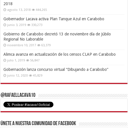
2018
agosto 13, 2018
444,265
Gobernador Lacava activa Plan Tanque Azul en Carabobo
junio 3, 2019
330,273
Gobierno de Carabobo decretó 13 de noviembre día de Júbilo
Regional No Laborable
noviembre 10, 2017
63,379
Alimca avanza en actualización de los censos CLAP en Carabobo
julio 1, 2019
56,847
Gobernación lanza concurso virtual “Dibujando a Carabobo”
junio 12, 2020
45,829
@RafaelLacava10
Únete a nuestra comunidad de Facebook