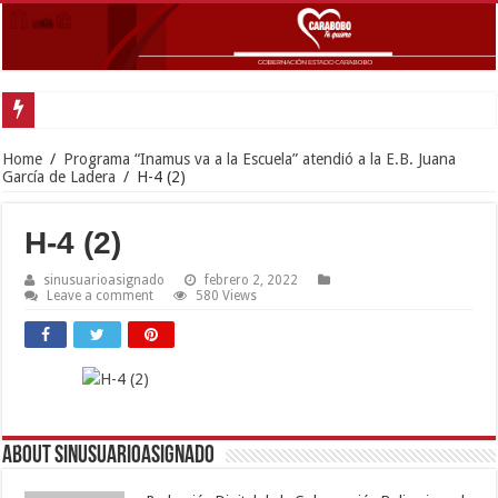
Gobernador Lacava y Alcaldesa Castillo reinauguraron CDI y SRI Canaima al
Home
/
Programa “Inamus va a la Escuela” atendió a la E.B. Juana
García de Ladera
/
H-4 (2)
H-4 (2)
sinusuarioasignado
febrero 2, 2022
Leave a comment
580 Views
About sinusuarioasignado