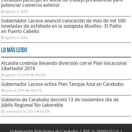
potenciar comercio exterior
agosto 4, 2026
Gobernador Lacava anunció colocación de más de mil 500
toneladas de asfaltado en la autopista Muelles- El Palito
en Puerto Cabello
agosto 4, 2026
Lo Más Leido
Alcaldía continúa llevando diversión con el Plan Vacacional
Libertador 2018
agosto 13, 2018
444,265
Gobernador Lacava activa Plan Tanque Azul en Carabobo
junio 3, 2019
330,273
Gobierno de Carabobo decretó 13 de noviembre día de
Júbilo Regional No Laborable
noviembre 10, 2017
63,379
Gobernación Bolivariana de Carabobo | RIF: G-20000152-6 |