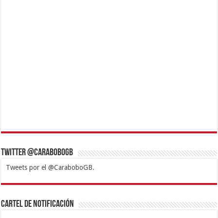
Twitter @CaraboboGB
Tweets por el @CaraboboGB.
1xbet
https://mvbcasino.com/
Betturkey
Betist
Kralbet
Supertotobet
Tipobet
Matadorbet
Mariobet
Cartel de Notificación