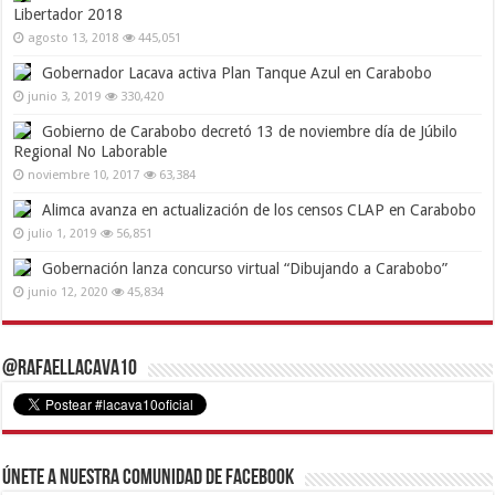
Libertador 2018
agosto 13, 2018
445,051
Gobernador Lacava activa Plan Tanque Azul en Carabobo
junio 3, 2019
330,420
Gobierno de Carabobo decretó 13 de noviembre día de Júbilo
Regional No Laborable
noviembre 10, 2017
63,384
Alimca avanza en actualización de los censos CLAP en Carabobo
julio 1, 2019
56,851
Gobernación lanza concurso virtual “Dibujando a Carabobo”
junio 12, 2020
45,834
@RafaelLacava10
Únete a nuestra comunidad de Facebook