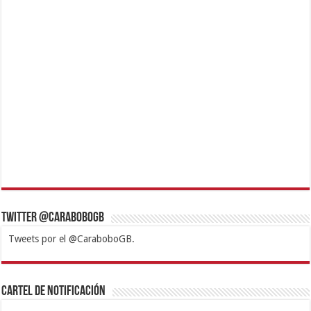
Twitter @CaraboboGB
Tweets por el @CaraboboGB.
1xbet
https://mvbcasino.com/
Betturkey
Betist
Kralbet
Supertotobet
Tipobet
Matadorbet
Mariobet
Cartel de Notificación