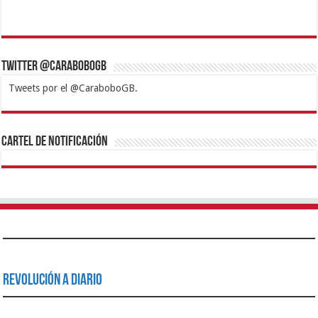
Twitter @CaraboboGB
Tweets por el @CaraboboGB.
1xbet
https://mvbcasino.com/
Betturkey
Betist
Kralbet
Supertotobet
Tipobet
Matadorbet
Mariobet
Cartel de Notificación
Revolución a Diario