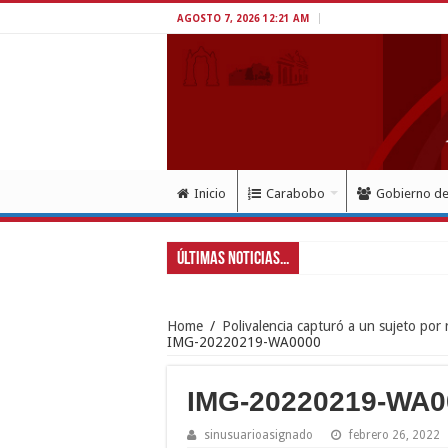
AGOSTO 7, 2026 12:21 AM
Inicio
Carabobo
Gobierno d
Últimas Noticias...
Gobe
Home
/
Polivalencia capturó a un sujeto por
IMG-20220219-WA0000
IMG-20220219-WA0
sinusuarioasignado
febrero 26, 2022