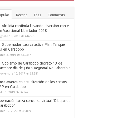
opular
Recent
Tags
Comments
Alcaldía continúa llevando diversión con el
an Vacacional Libertador 2018
gosto 13, 2018
444,576
Gobernador Lacava activa Plan Tanque
ul en Carabobo
unio 3, 2019
330,367
Gobierno de Carabobo decretó 13 de
viembre día de Júbilo Regional No Laborable
oviembre 10, 2017
63,381
mca avanza en actualización de los censos
AP en Carabobo
ulio 1, 2019
56,847
bernación lanza concurso virtual “Dibujando
Carabobo”
unio 12, 2020
45,829