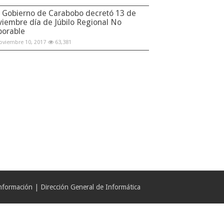
Gobierno de Carabobo decretó 13 de
viembre día de Júbilo Regional No
borable
oviembre 10, 2017
63,381
formación | Dirección General de Informática