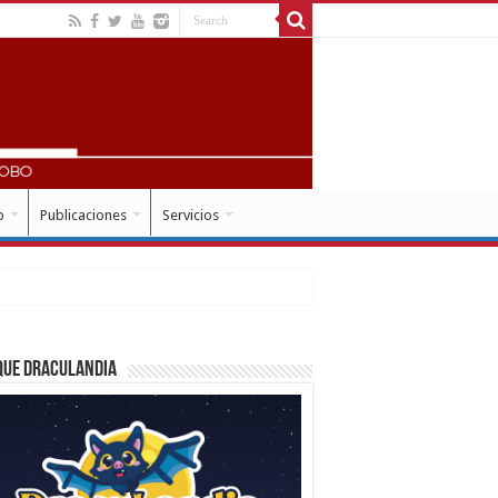
o
Publicaciones
Servicios
que Draculandia