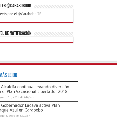
tter @CaraboboGB
eets por el @CaraboboGB.
bet
tps://mvbcasino.com/
Betturkey
Betist
Kralbet
Supertotobet
Tipobet
Matadorbet
Mariobet
Bahis
el de Notificación
Más Leido
Alcaldía continúa llevando diversión
n el Plan Vacacional Libertador 2018
gosto 13, 2018
444,576
Gobernador Lacava activa Plan
nque Azul en Carabobo
unio 3, 2019
330,367