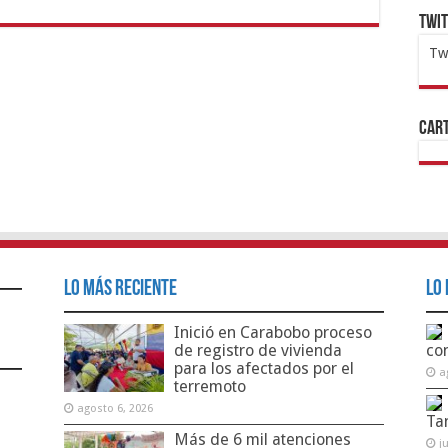
Twi
Tw
1x
ht
Cart
Lo Más Reciente
Lo 
Inició en Carabobo proceso
de registro de vivienda
co
para los afectados por el
a
terremoto
agosto 6, 2026
Ta
Más de 6 mil atenciones
j