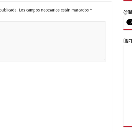
publicada.
Los campos necesarios están marcados
*
@Ra
Únet