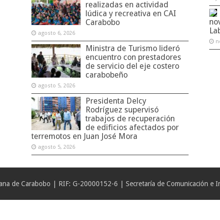
realizadas en actividad
lúdica y recreativa en CAI
no
Carabobo
La
agosto 6, 2026
n
Ministra de Turismo lideró
encuentro con prestadores
de servicio del eje costero
carabobeño
agosto 5, 2026
Presidenta Delcy
Rodríguez supervisó
trabajos de recuperación
de edificios afectados por
terremotos en Juan José Mora
agosto 5, 2026
iana de Carabobo | RIF: G-20000152-6 | Secretaría de Comunicación e In