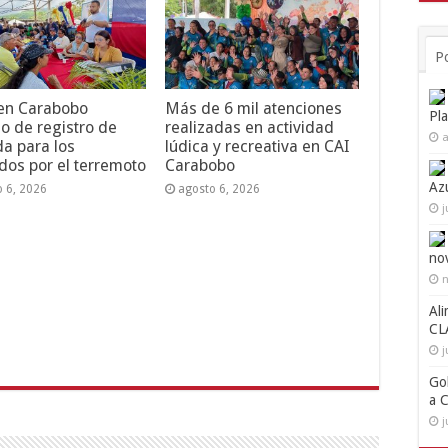
P
 en Carabobo
Más de 6 mil atenciones
Pl
o de registro de
realizadas en actividad
a
da para los
lúdica y recreativa en CAI
dos por el terremoto
Carabobo
Az
o 6, 2026
agosto 6, 2026
j
no
n
Ali
CL
j
Go
a 
j