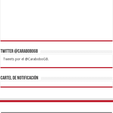
Twitter @CaraboboGB
Tweets por el @CaraboboGB.
1xbet
https://mvbcasino.com/
Betturkey
Betist
Kralbet
Supertotobet
Tipobet
Matadorbet
Mariobet
Cartel de Notificación