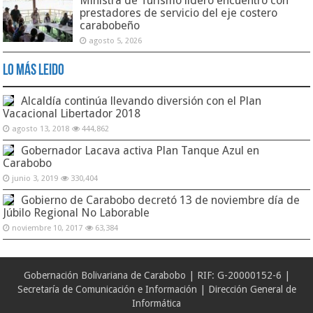
Ministra de Turismo lideró encuentro con
prestadores de servicio del eje costero
carabobeño
agosto 5, 2026
Lo Más Leido
Alcaldía continúa llevando diversión con el Plan
Vacacional Libertador 2018
agosto 13, 2018
444,862
Gobernador Lacava activa Plan Tanque Azul en
Carabobo
junio 3, 2019
330,404
Gobierno de Carabobo decretó 13 de noviembre día de
Júbilo Regional No Laborable
noviembre 10, 2017
63,384
Gobernación Bolivariana de Carabobo | RIF: G-20000152-6 |
Secretaría de Comunicación e Información | Dirección General de
Informática