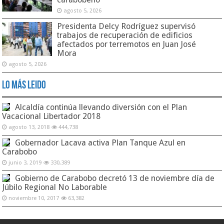
agosto 5, 2026
Presidenta Delcy Rodríguez supervisó
trabajos de recuperación de edificios
afectados por terremotos en Juan José
Mora
agosto 5, 2026
Lo Más Leido
Alcaldía continúa llevando diversión con el Plan
Vacacional Libertador 2018
agosto 13, 2018
444,738
Gobernador Lacava activa Plan Tanque Azul en
Carabobo
junio 3, 2019
330,389
Gobierno de Carabobo decretó 13 de noviembre día de
Júbilo Regional No Laborable
noviembre 10, 2017
63,382