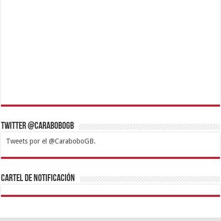
Twitter @CaraboboGB
Tweets por el @CaraboboGB.
1xbet
https://mvbcasino.com/
Betturkey
Betist
Kralbet
Supertotobet
Tipobet
Matadorbet
Mariobet
Cartel de Notificación