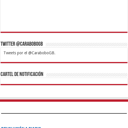
Twitter @CaraboboGB
Tweets por el @CaraboboGB.
1xbet
https://mvbcasino.com/
Betturkey
Betist
Kralbet
Supertotobet
Tipobet
Matadorbet
Mariobet
Cartel de Notificación