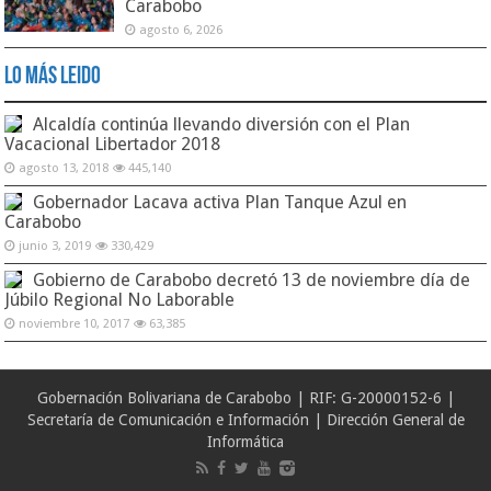
Carabobo
agosto 6, 2026
Lo Más Leido
Alcaldía continúa llevando diversión con el Plan
Vacacional Libertador 2018
agosto 13, 2018
445,140
Gobernador Lacava activa Plan Tanque Azul en
Carabobo
junio 3, 2019
330,429
Gobierno de Carabobo decretó 13 de noviembre día de
Júbilo Regional No Laborable
noviembre 10, 2017
63,385
Gobernación Bolivariana de Carabobo | RIF: G-20000152-6 |
Secretaría de Comunicación e Información | Dirección General de
Informática