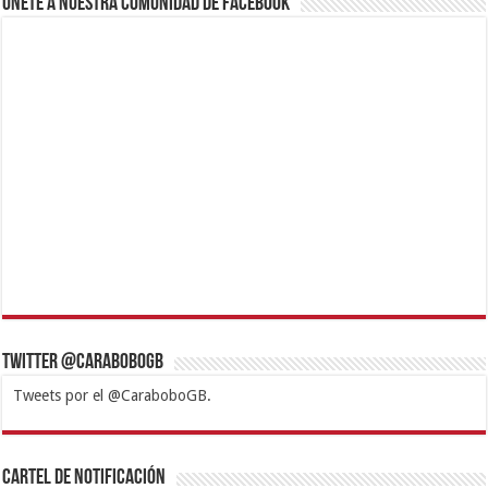
Únete a nuestra comunidad de Facebook
Twitter @CaraboboGB
Tweets por el @CaraboboGB.
1xbet
https://mvbcasino.com/
Betturkey
Betist
Kralbet
Supertotobet
Tipobet
Matadorbet
Mariobet
Cartel de Notificación