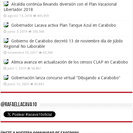
Alcaldía continúa llevando diversión con el Plan Vacacional
Libertador 2018
agosto 13, 2018
445,959
Gobernador Lacava activa Plan Tanque Azul en Carabobo
junio 3, 2019
330,568
Gobierno de Carabobo decretó 13 de noviembre día de Júbilo
Regional No Laborable
noviembre 10, 2017
63,390
Alimca avanza en actualización de los censos CLAP en Carabobo
julio 1, 2019
56,861
Gobernación lanza concurso virtual “Dibujando a Carabobo”
junio 12, 2020
45,843
@RafaelLacava10