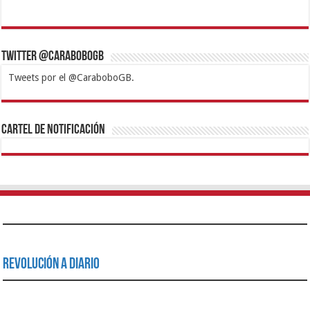
Twitter @CaraboboGB
Tweets por el @CaraboboGB.
1xbet
https://mvbcasino.com/
Betturkey
Betist
Kralbet
Supertotobet
Tipobet
Matadorbet
Mariobet
Cartel de Notificación
Revolución a Diario