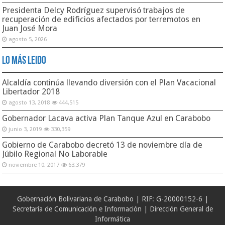
Presidenta Delcy Rodríguez supervisó trabajos de
recuperación de edificios afectados por terremotos en
Juan José Mora
agosto 5, 2026
Lo Más Leido
Alcaldía continúa llevando diversión con el Plan Vacacional
Libertador 2018
agosto 13, 2018
444,515
Gobernador Lacava activa Plan Tanque Azul en Carabobo
junio 3, 2019
330,359
Gobierno de Carabobo decretó 13 de noviembre día de
Júbilo Regional No Laborable
noviembre 10, 2017
63,379
Gobernación Bolivariana de Carabobo | RIF: G-20000152-6 |
Secretaría de Comunicación e Información | Dirección General de
Informática