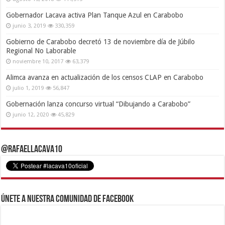
Gobernador Lacava activa Plan Tanque Azul en Carabobo
junio 3, 2019
330,359
Gobierno de Carabobo decretó 13 de noviembre día de Júbilo
Regional No Laborable
noviembre 10, 2017
63,379
Alimca avanza en actualización de los censos CLAP en Carabobo
julio 1, 2019
56,847
Gobernación lanza concurso virtual “Dibujando a Carabobo”
junio 12, 2020
45,829
@RafaelLacava10
Únete a nuestra comunidad de Facebook