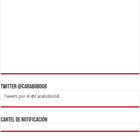
Twitter @CaraboboGB
Tweets por el @CaraboboGB.
1xbet
https://mvbcasino.com/
Betturkey
Betist
Kralbet
Supertotobet
Tipobet
Matadorbet
Mariobet
Cartel de Notificación