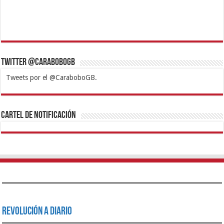
Twitter @CaraboboGB
Tweets por el @CaraboboGB.
1xbet
https://mvbcasino.com/
Betturkey
Betist
Kralbet
Supertotobet
Tipobet
Matadorbet
Mariobet
Cartel de Notificación
Revolución a Diario