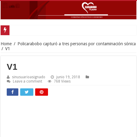
Home
/
Policarabobo capturó a tres personas por contaminación sónica
/
V1
V1
sinusuarioasignado
junio 19, 2018
Leave a comment
768 Views