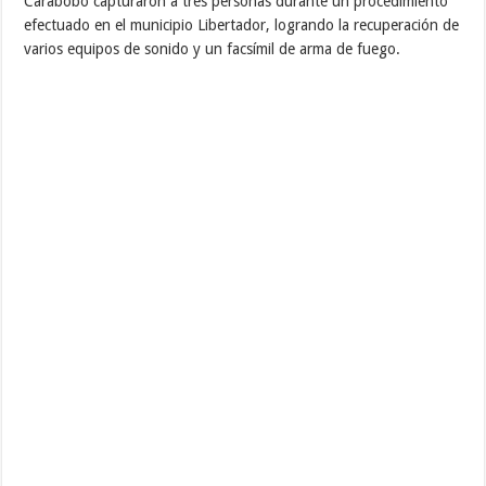
Carabobo capturaron a tres personas durante un procedimiento
efectuado en el municipio Libertador, logrando la recuperación de
varios equipos de sonido y un facsímil de arma de fuego.
Así lo informó el director general de este cuerpo policial, comisario
Pedro Velasco, quien precisó que atendiendo una llamada
telefónica denunciando una fiesta Pick-Up dentro de una vivienda
ubicada en el sector 7 de la Fundación CAP, oficiales adscritos a la
estación de la zona se trasladaron rápidamente al sitio,
observando a varias personas que se encontraban alterando el
orden público.
“En el lugar de los hechos, se practicó la detención de una mujer y
dos hombres quienes al verse sorprendidos por la comisión,
intentaron resistirse a las autoridades, siendo capturados,
decomisándoles una réplica de pistola, además de dos
computadoras y varios equipos de sonido supuestamente