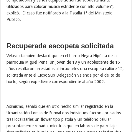
detenido un menor de 17 años con un facsímil, siendo trasladado
a la orden de los organismos competentes.
El comisario culminó enfatizando que, “Nosotros seguimos
activados las 24 horas del día para combatir los factores que
puedan perturbar la sana convivencia de nuestras comunidades,
disminuyendo la contaminación sónica del ambiente, con labores
policiales estratégicas y preventivas, destinadas a lograr la
consolidación de los territorios de paz”.
Tags
CARABOBO
CARABOBOTEQUIERO
GESTION
GOBERNADOR LACAVA
POLICARABOBO
PROCEDIMIENTO
RAFAEL LACAVA
SEGURIDAD
SEGURIDADCIUDADANA
About sinusuarioasignado