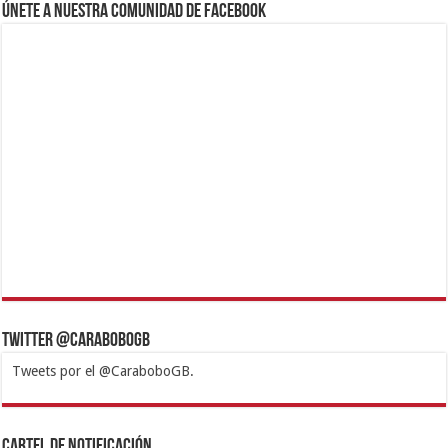
Revolución a Diario
Lo Más Reciente
Inició en Carabobo proceso de registro de vivienda para
los afectados por el terremoto
agosto 6, 2026
Más de 6 mil atenciones realizadas en actividad lúdica y
recreativa en CAI Carabobo
agosto 6, 2026
Ministra de Turismo lideró encuentro con prestadores de