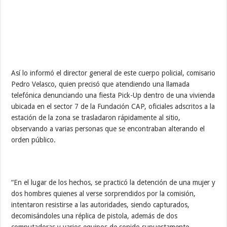
utilizados para colocar música estridente con alto volumen”,
explicó. El caso fue notificado a la Fiscalía 1° del Ministerio
Público.
Recuperada escopeta solicitada
Velasco también destacó que en el barrio Negra Hipólita de la
parroquia Miguel Peña, un joven de 18 y un adolescente de 16
años resultaron arrestados al incautarles una escopeta calibre 12,
solicitada ante el Cicpc Sub Delegación Valencia por el delito de
hurto, según expediente correspondiente al año 2002.
Asimismo, señaló que en otro hecho similar registrado en la
Urbanización Lomas de Funval dos individuos fueron apresados
tras localizarles un flower tipo pistola y un teléfono celular
presuntamente robado, mientras que en labores de patrullaje
desarrolladas en la calle 24 junio cruce con Briceño Méndez, fue