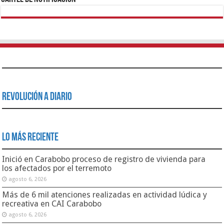
servicio del eje costero carabobeño
agosto 5, 2026
Presidenta Delcy Rodríguez supervisó trabajos de
recuperación de edificios afectados por terremotos en
Juan José Mora
agosto 5, 2026
Lo Más Leido
Alcaldía continúa llevando diversión con el Plan Vacacional
Libertador 2018
agosto 13, 2018
444,315
Gobernador Lacava activa Plan Tanque Azul en Carabobo
junio 3, 2019
330,277
Gobierno de Carabobo decretó 13 de noviembre día de
Júbilo Regional No Laborable
noviembre 10, 2017
63,379
Gobernación Bolivariana de Carabobo | RIF: G-20000152-6 |