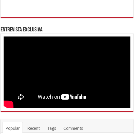
Alcaldía continúa llevando diversión con el Plan Vacacional Libertador
2018
agosto 13, 2018
444,315
Gobernador Lacava activa Plan Tanque Azul en Carabobo
junio 3, 2019
330,277
Gobierno de Carabobo decretó 13 de noviembre día de Júbilo
Regional No Laborable
noviembre 10, 2017
63,379
Alimca avanza en actualización de los censos CLAP en Carabobo
julio 1, 2019
56,847
Gobernación lanza concurso virtual “Dibujando a Carabobo”
junio 12, 2020
45,829
@RafaelLacava10
Únete a nuestra comunidad de Facebook