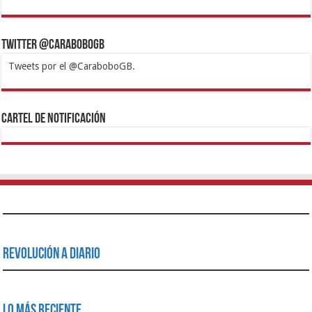
Twitter @CaraboboGB
Tweets por el @CaraboboGB.
1xbet
https://mvbcasino.com/
Betturkey
Betist
Kralbet
Supertotobet
Tipobet
Matadorbet
Mariobet
Cartel de Notificación
Revolución a Diario
Lo Más Reciente