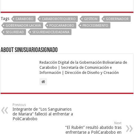
Tags
CARABOBO
CARABOBOTEQUIERO
GESTION
GOBERNADOR
GOBERNADOR LACAVA
POLICARABOBO
PROCEDIMIENTO
SEGURIDAD
SEGURIDADCIUDADANA
About sinusuarioasignado
Redacción Digital de la Gobernación Bolivariana de
Carabobo | Secretaría de Comunicación e
Información | Dirección de Diseño y Creación
Previous
Integrante de “Los Sanguinarios
de Mariara” falleció al enfrentar a
PoliCarabobo
Next
“El Rubén” resultó abatido tras
enfrentarse a PoliCarabobo en