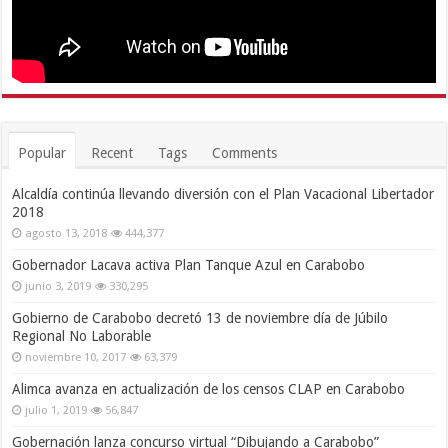
Popular
Recent
Tags
Comments
Alcaldía continúa llevando diversión con el Plan Vacacional Libertador
2018
agosto 13, 2018
444,377
Gobernador Lacava activa Plan Tanque Azul en Carabobo
junio 3, 2019
330,295
Gobierno de Carabobo decretó 13 de noviembre día de Júbilo
Regional No Laborable
noviembre 10, 2017
63,379
Alimca avanza en actualización de los censos CLAP en Carabobo
julio 1, 2019
56,847
Gobernación lanza concurso virtual “Dibujando a Carabobo”