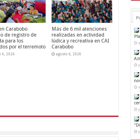
P
 en Carabobo
Más de 6 mil atenciones
o de registro de
realizadas en actividad
Pl
da para los
lúdica y recreativa en CAI
a
dos por el terremoto
Carabobo
o 6, 2026
agosto 6, 2026
Az
j
no
n
ce
j
“D
j