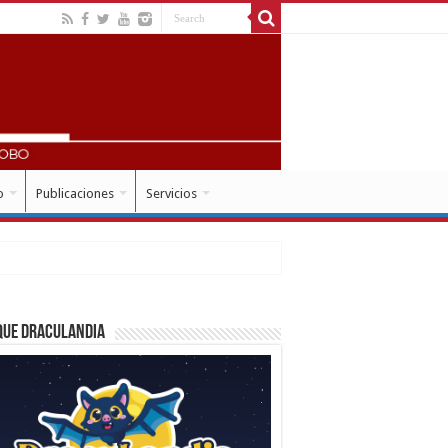
o
Publicaciones
Servicios
que Draculandia