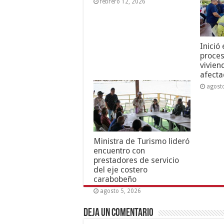
febrero 12, 2026
Inició
proces
vivien
afecta
agost
Ministra de Turismo lideró
encuentro con
prestadores de servicio
del eje costero
carabobeño
agosto 5, 2026
Deja un comentario