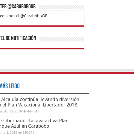
tter @CaraboboGB
eets por el @CaraboboGB.
bet
tps://mvbcasino.com/
Betturkey
Betist
Kralbet
Supertotobet
Tipobet
Matadorbet
Mariobet
Bahis
el de Notificación
Más Leido
Alcaldía continúa llevando diversión
n el Plan Vacacional Libertador 2018
gosto 13, 2018
444,647
Gobernador Lacava activa Plan
nque Azul en Carabobo
unio 3, 2019
330,371