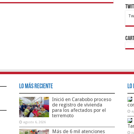
Twi
Tw
1x
ht
Cart
Lo Más Reciente
Lo 
Inició en Carabobo proceso
de registro de vivienda
co
para los afectados por el
a
terremoto
agosto 6, 2026
Ta
Más de 6 mil atenciones
j