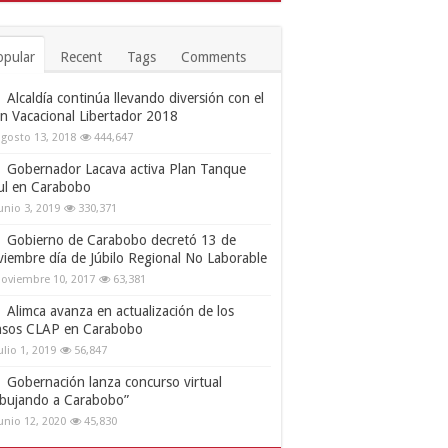
opular
Recent
Tags
Comments
Alcaldía continúa llevando diversión con el
an Vacacional Libertador 2018
gosto 13, 2018
444,647
Gobernador Lacava activa Plan Tanque
ul en Carabobo
unio 3, 2019
330,371
Gobierno de Carabobo decretó 13 de
viembre día de Júbilo Regional No Laborable
oviembre 10, 2017
63,381
Alimca avanza en actualización de los
nsos CLAP en Carabobo
ulio 1, 2019
56,847
Gobernación lanza concurso virtual
ibujando a Carabobo”
unio 12, 2020
45,830