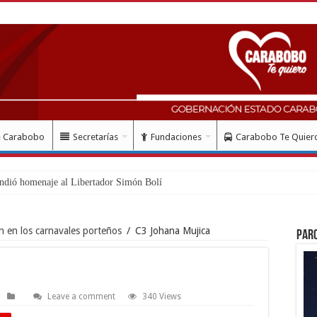
e Carabobo
Secretarías
Fundaciones
Carabobo Te Quier
ndió homenaje al Libertador Simón Bolívar recordando
ón en los carnavales porteños
/
C3 Johana Mujica
Par
Leave a comment
340 Views