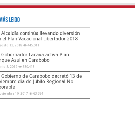
Más Leido
Alcaldía continúa llevando diversión
n el Plan Vacacional Libertador 2018
gosto 13, 2018
445,011
Gobernador Lacava activa Plan
nque Azul en Carabobo
unio 3, 2019
330,418
Gobierno de Carabobo decretó 13 de
viembre día de Júbilo Regional No
borable
oviembre 10, 2017
63,384