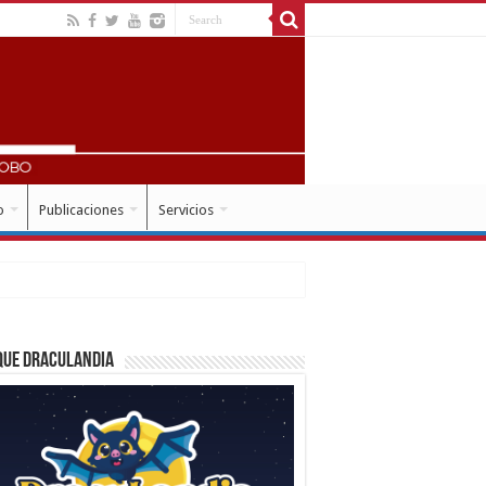
o
Publicaciones
Servicios
que Draculandia