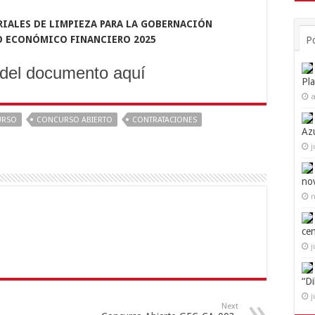
RIALES DE
LIMPIEZA PARA LA GOBERNACIÓN
IO ECONÓMICO FINANCIERO 2025
P
del documento aquí
Pl
a
URSO
CONCURSO ABIERTO
CONTRATACIONES
Az
j
no
n
ce
j
“D
j
Next