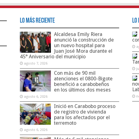
Lo Más Reciente
Lo 
Alcaldesa Emily Riera
anunció la construcción de
co
un nuevo hospital para
a
Juan José Mora durante el
45° Aniversario del municipio
Ta
agosto 7, 2026
j
Con más de 90 mil
atenciones el 0800-Bigote
no
benefició a carabobeños
La
en los últimos dos meses
n
agosto 6, 2026
Inició en Carabobo proceso
de registro de vivienda
para los afectados por el
terremoto
agosto 6, 2026