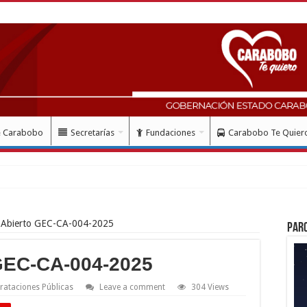
e Carabobo
Secretarías
Fundaciones
Carabobo Te Quier
 Abierto GEC-CA-004-2025
Par
GEC-CA-004-2025
rataciones Públicas
Leave a comment
304 Views