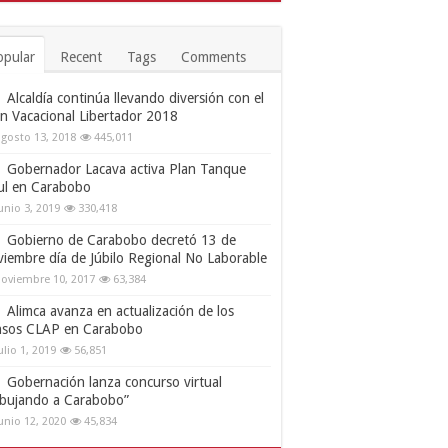
opular
Recent
Tags
Comments
Alcaldía continúa llevando diversión con el
an Vacacional Libertador 2018
gosto 13, 2018
445,011
Gobernador Lacava activa Plan Tanque
ul en Carabobo
unio 3, 2019
330,418
Gobierno de Carabobo decretó 13 de
viembre día de Júbilo Regional No Laborable
oviembre 10, 2017
63,384
Alimca avanza en actualización de los
nsos CLAP en Carabobo
ulio 1, 2019
56,851
Gobernación lanza concurso virtual
ibujando a Carabobo”
unio 12, 2020
45,834