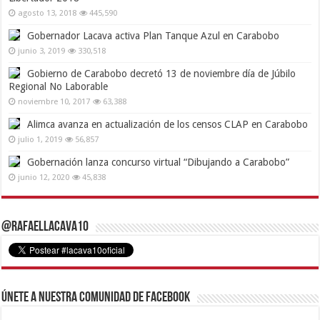
agosto 13, 2018
445,590
Gobernador Lacava activa Plan Tanque Azul en Carabobo
junio 3, 2019
330,518
Gobierno de Carabobo decretó 13 de noviembre día de Júbilo
Regional No Laborable
noviembre 10, 2017
63,388
Alimca avanza en actualización de los censos CLAP en Carabobo
julio 1, 2019
56,857
Gobernación lanza concurso virtual “Dibujando a Carabobo”
junio 12, 2020
45,838
@RafaelLacava10
Únete a nuestra comunidad de Facebook