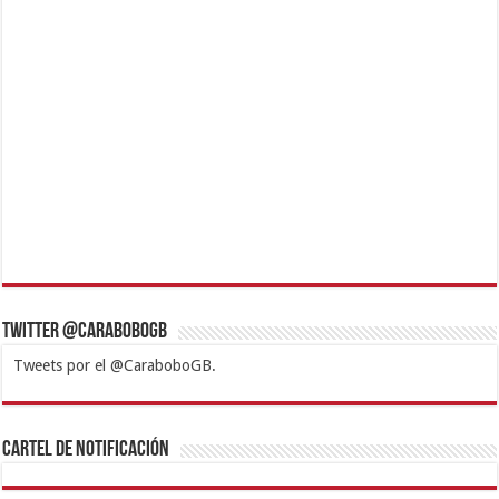
Twitter @CaraboboGB
Tweets por el @CaraboboGB.
1xbet
https://mvbcasino.com/
Betturkey
Betist
Kralbet
Supertotobet
Tipobet
Matadorbet
Mariobet
Cartel de Notificación