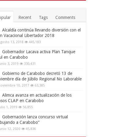
opular
Recent
Tags
Comments
Alcaldía continúa llevando diversión con el
an Vacacional Libertador 2018
gosto 13, 2018
445,183
Gobernador Lacava activa Plan Tanque
ul en Carabobo
unio 3, 2019
330,431
Gobierno de Carabobo decretó 13 de
viembre día de Júbilo Regional No Laborable
oviembre 10, 2017
63,385
Alimca avanza en actualización de los
nsos CLAP en Carabobo
ulio 1, 2019
56,855
Gobernación lanza concurso virtual
ibujando a Carabobo”
unio 12, 2020
45,836