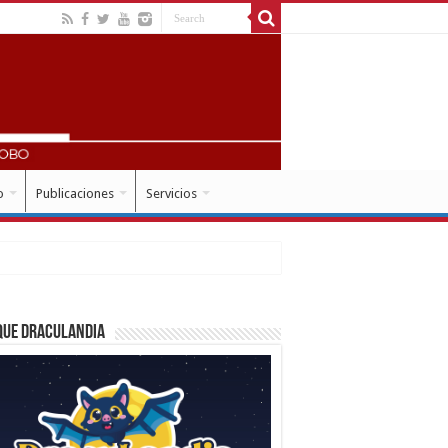
o
Publicaciones
Servicios
que Draculandia