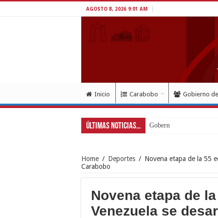
AGOSTO 8, 2026 9:01 AM
Inicio
Carabobo
Gobierno d
Últimas Noticias...
Gobernador Lacava anun
Home
/
Deportes
/
Novena etapa de la 55 ed
Carabobo
Novena etapa de la 
Venezuela se desar