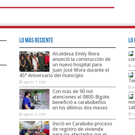
Lo Más Reciente
Lo 
Alcaldesa Emily Riera
anunció la construcción de
co
un nuevo hospital para
a
Juan José Mora durante el
45° Aniversario del municipio
Ta
agosto 7, 2026
j
Con más de 90 mil
atenciones el 0800-Bigote
no
benefició a carabobeños
La
en los últimos dos meses
n
agosto 6, 2026
Inició en Carabobo proceso
de registro de vivienda
para los afectados por el