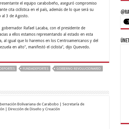
presentante el equipo carabobeño, aseguró compromiso
nte cita ciclística en el país, además de lo que será su
@Ra
o al 3 de Agosto.
 gobernador Rafael Lacaba, con el presidente de
cias a ellos estamos representando al estado en esta
Únet
, al igual que lo haremos en los Centroamericanos y del
uela en alto”, manifestó el ciclista”, dijo Quevedo.
DEPORTES
FUNDADEPORTES
GOBIERNO REVOLUCIONARIO
obernación Bolivariana de Carabobo | Secretaría de
ón | Dirección de Diseño y Creación