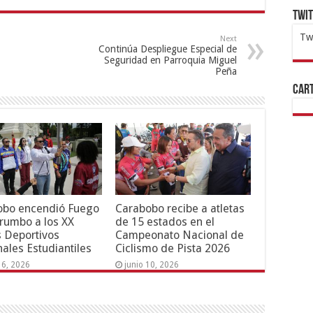
Twi
Tw
Next
Continúa Despliegue Especial de
1x
ht
Seguridad en Parroquia Miguel
Peña
Cart
obo encendió Fuego
Carabobo recibe a atletas
 rumbo a los XX
de 15 estados en el
 Deportivos
Campeonato Nacional de
ales Estudiantiles
Ciclismo de Pista 2026
16, 2026
junio 10, 2026