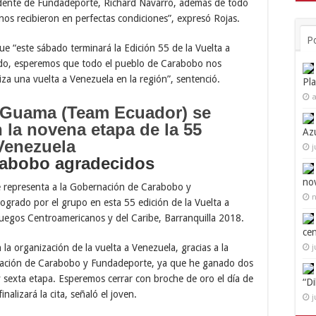
sidente de Fundadeporte, Richard Navarro, además de todo
os recibieron en perfectas condiciones”, expresó Rojas.
P
e “este sábado terminará la Edición 55 de la Vuelta a
edo, esperemos que todo el pueblo de Carabobo nos
za una vuelta a Venezuela en la región”, sentenció.
Pl
a
Az
j
rabobo agradecidos
no
e representa a la Gobernación de Carabobo y
n
ogrado por el grupo en esta 55 edición de la Vuelta a
Juegos Centroamericanos y del Caribe, Barranquilla 2018.
ce
a organización de la vuelta a Venezuela, gracias a la
j
nación de Carabobo y Fundadeporte, ya que he ganado dos
 y sexta etapa. Esperemos cerrar con broche de oro el día de
“D
lizará la cita, señaló el joven.
j