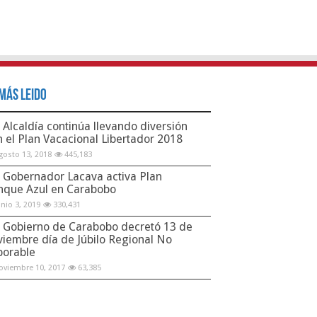
Más Leido
Alcaldía continúa llevando diversión
n el Plan Vacacional Libertador 2018
gosto 13, 2018
445,183
Gobernador Lacava activa Plan
nque Azul en Carabobo
unio 3, 2019
330,431
Gobierno de Carabobo decretó 13 de
viembre día de Júbilo Regional No
borable
oviembre 10, 2017
63,385