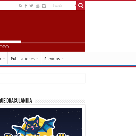
o
Publicaciones
Servicios
que Draculandia