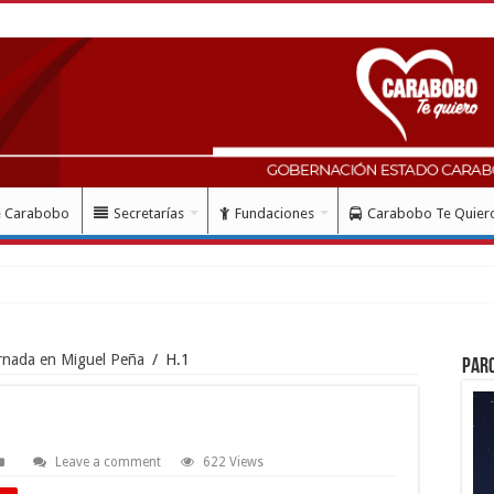
e Carabobo
Secretarías
Fundaciones
Carabobo Te Quier
ornada en Miguel Peña
/
H.1
Par
Leave a comment
622 Views