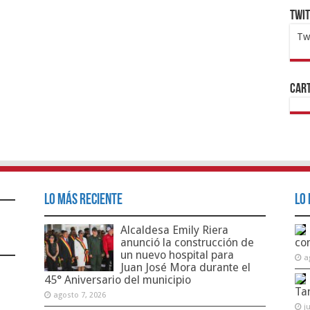
Twi
Tw
1x
ht
Cart
Lo Más Reciente
Lo 
Alcaldesa Emily Riera
anunció la construcción de
co
un nuevo hospital para
a
Juan José Mora durante el
45° Aniversario del municipio
Ta
agosto 7, 2026
j