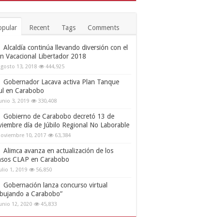
opular
Recent
Tags
Comments
Alcaldía continúa llevando diversión con el
an Vacacional Libertador 2018
gosto 13, 2018
444,925
Gobernador Lacava activa Plan Tanque
ul en Carabobo
unio 3, 2019
330,408
Gobierno de Carabobo decretó 13 de
viembre día de Júbilo Regional No Laborable
oviembre 10, 2017
63,384
Alimca avanza en actualización de los
nsos CLAP en Carabobo
ulio 1, 2019
56,850
Gobernación lanza concurso virtual
ibujando a Carabobo”
unio 12, 2020
45,833