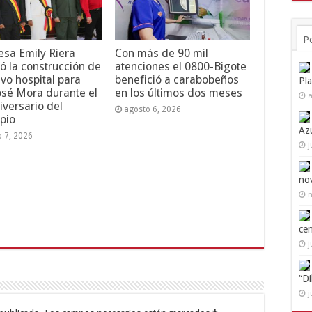
P
esa Emily Riera
Con más de 90 mil
ó la construcción de
atenciones el 0800-Bigote
vo hospital para
benefició a carabobeños
Pl
osé Mora durante el
en los últimos dos meses
a
iversario del
agosto 6, 2026
pio
Az
o 7, 2026
j
no
n
ce
j
“D
j