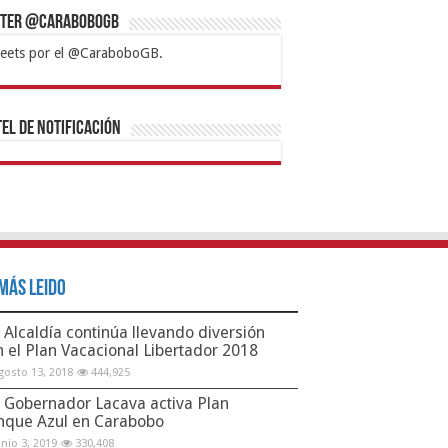
tter @CaraboboGB
eets por el @CaraboboGB.
bet
tps://mvbcasino.com/
Betturkey
Betist
Kralbet
Supertotobet
Tipobet
Matadorbet
Mariobet
Bahis
el de Notificación
Más Leido
Alcaldía continúa llevando diversión
n el Plan Vacacional Libertador 2018
gosto 13, 2018
444,925
Gobernador Lacava activa Plan
nque Azul en Carabobo
unio 3, 2019
330,408