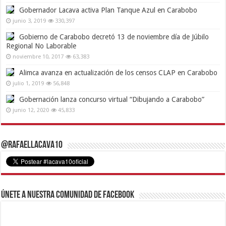
Gobernador Lacava activa Plan Tanque Azul en Carabobo
junio 3, 2019
330,397
Gobierno de Carabobo decretó 13 de noviembre día de Júbilo
Regional No Laborable
noviembre 10, 2017
63,383
Alimca avanza en actualización de los censos CLAP en Carabobo
julio 1, 2019
56,848
Gobernación lanza concurso virtual “Dibujando a Carabobo”
junio 12, 2020
45,833
@RafaelLacava10
Únete a nuestra comunidad de Facebook