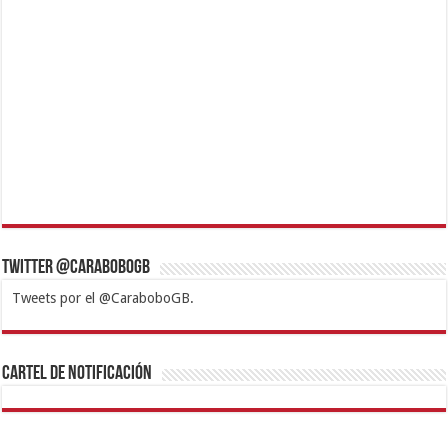
Twitter @CaraboboGB
Tweets por el @CaraboboGB.
1xbet
https://mvbcasino.com/
Betturkey
Betist
Kralbet
Supertotobet
Tipobet
Matadorbet
Mariobet
Cartel de Notificación