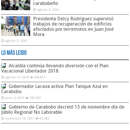
carabobeño
agosto 5, 2026
Presidenta Delcy Rodríguez supervisó
trabajos de recuperación de edificios
afectados por terremotos en Juan José
Mora
agosto 5, 2026
Lo Más Leido
Alcaldía continúa llevando diversión con el Plan
Vacacional Libertador 2018
agosto 13, 2018
444,817
Gobernador Lacava activa Plan Tanque Azul en
Carabobo
junio 3, 2019
330,397
Gobierno de Carabobo decretó 13 de noviembre día de
Júbilo Regional No Laborable
noviembre 10, 2017
63,383