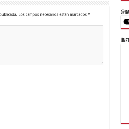
@Ra
publicada.
Los campos necesarios están marcados
*
Únet