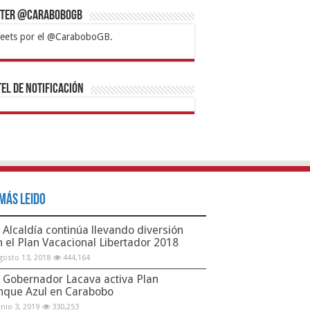
tter @CaraboboGB
eets por el @CaraboboGB.
bet
tps://mvbcasino.com/
Betturkey
Betist
Kralbet
Supertotobet
Tipobet
Matadorbet
Mariobet
Bahis
el de Notificación
Más Leido
Alcaldía continúa llevando diversión
n el Plan Vacacional Libertador 2018
gosto 13, 2018
444,164
Gobernador Lacava activa Plan
nque Azul en Carabobo
unio 3, 2019
330,253