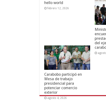
hello world
febrero 12, 2026
Minist
encuen
presta
del ej
carab
agost
Carabobo participó en
Mesa de trabajo
presidencial para
potenciar comercio
exterior
agosto 4, 2026