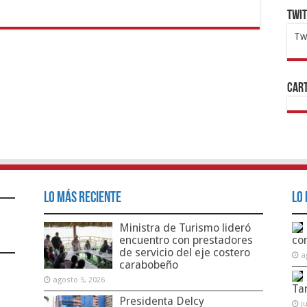
Twi
Tw
1x
ht
Cart
Lo Más Reciente
Lo 
Ministra de Turismo lideró
encuentro con prestadores
co
de servicio del eje costero
a
carabobeño
agosto 5, 2026
Ta
Presidenta Delcy
j