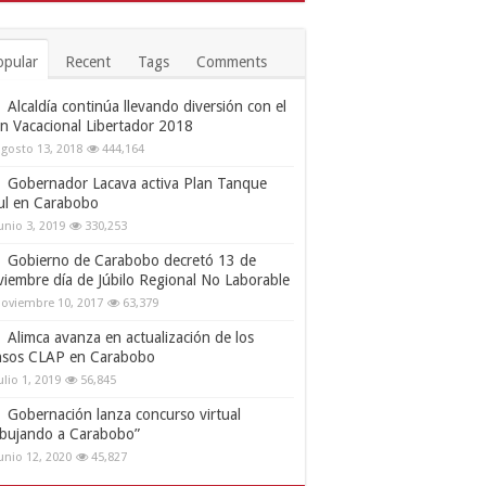
opular
Recent
Tags
Comments
Alcaldía continúa llevando diversión con el
an Vacacional Libertador 2018
gosto 13, 2018
444,164
Gobernador Lacava activa Plan Tanque
ul en Carabobo
unio 3, 2019
330,253
Gobierno de Carabobo decretó 13 de
viembre día de Júbilo Regional No Laborable
oviembre 10, 2017
63,379
Alimca avanza en actualización de los
nsos CLAP en Carabobo
ulio 1, 2019
56,845
Gobernación lanza concurso virtual
ibujando a Carabobo”
unio 12, 2020
45,827