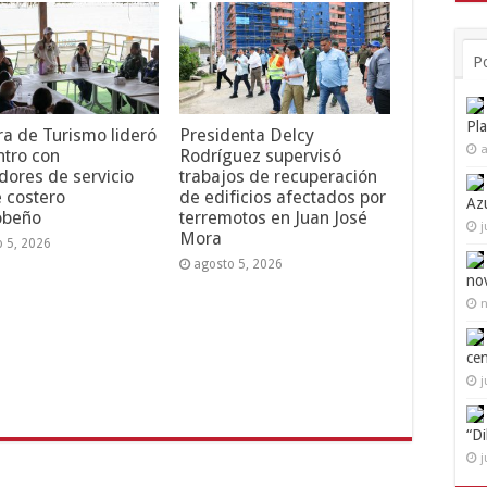
P
Pl
ra de Turismo lideró
Presidenta Delcy
a
tro con
Rodríguez supervisó
dores de servicio
trabajos de recuperación
e costero
de edificios afectados por
Az
obeño
terremotos en Juan José
j
Mora
o 5, 2026
agosto 5, 2026
no
n
ce
j
“D
j