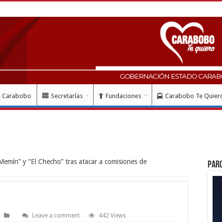
e Carabobo
Secretarías
Fundaciones
Carabobo Te Quier
 Memín” y “El Checho” tras atacar a comisiones de
Par
Leave a comment
442 Views