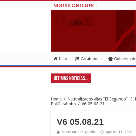
AGOSTO 5, 2026 10:22 PM
Inicio
Carabobo
Gobierno d
Últimas Noticias...
Home
/
Neutralizados alias “El Segundo” “El
PoliCarabobo
/
V6 05.08.21
V6 05.08.21
sinusuarioasignado
agosto 11, 2021