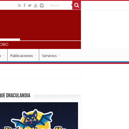
o
Publicaciones
Servicios
que Draculandia