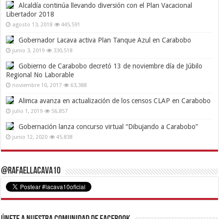
Alcaldía continúa llevando diversión con el Plan Vacacional
Libertador 2018
agosto 13, 2018
445,591
Gobernador Lacava activa Plan Tanque Azul en Carabobo
junio 3, 2019
330,518
Gobierno de Carabobo decretó 13 de noviembre día de Júbilo
Regional No Laborable
noviembre 10, 2017
63,388
Alimca avanza en actualización de los censos CLAP en Carabobo
julio 1, 2019
56,857
Gobernación lanza concurso virtual “Dibujando a Carabobo”
junio 12, 2020
45,838
@RafaelLacava10