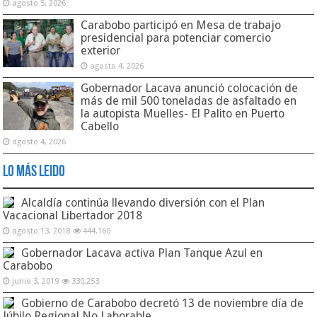
agosto 5, 2026
Carabobo participó en Mesa de trabajo
presidencial para potenciar comercio
exterior
agosto 4, 2026
Gobernador Lacava anunció colocación de
más de mil 500 toneladas de asfaltado en
la autopista Muelles- El Palito en Puerto
Cabello
agosto 4, 2026
Lo Más Leido
Alcaldía continúa llevando diversión con el Plan
Vacacional Libertador 2018
agosto 13, 2018
444,160
Gobernador Lacava activa Plan Tanque Azul en
Carabobo
junio 3, 2019
330,253
Gobierno de Carabobo decretó 13 de noviembre día de
Júbilo Regional No Laborable