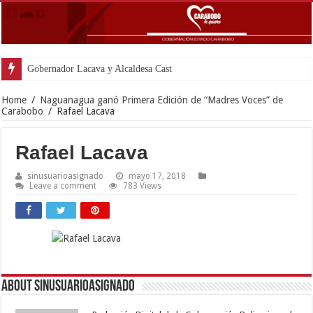
Gobernador Lacava y Alcaldesa Castillo reinaugura
Home
/
Naguanagua ganó Primera Edición de “Madres Voces” de
Carabobo
/
Rafael Lacava
Rafael Lacava
sinusuarioasignado
mayo 17, 2018
Leave a comment
783 Views
About sinusuarioasignado