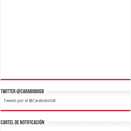
Twitter @CaraboboGB
Tweets por el @CaraboboGB.
1xbet
https://mvbcasino.com/
Betturkey
Betist
Kralbet
Supertotobet
Tipobet
Matadorbet
Mariobet
Cartel de Notificación