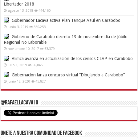
Libertador 2018
agosto 13, 2018
444,160
Gobernador Lacava activa Plan Tanque Azul en Carabobo
junio 3, 2019
330,253
Gobierno de Carabobo decretó 13 de noviembre día de Júbilo
Regional No Laborable
noviembre 10, 2017
63,379
Alimca avanza en actualización de los censos CLAP en Carabobo
julio 1, 2019
56,845
Gobernación lanza concurso virtual “Dibujando a Carabobo”
junio 12, 2020
45,827
@RafaelLacava10
Únete a nuestra comunidad de Facebook