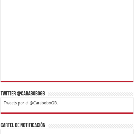
Twitter @CaraboboGB
Tweets por el @CaraboboGB.
1xbet
https://mvbcasino.com/
Betturkey
Betist
Kralbet
Supertotobet
Tipobet
Matadorbet
Mariobet
Cartel de Notificación