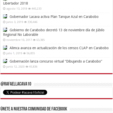
Libertador 2018
agosto 13, 2018
445,233
Gobernador Lacava activa Plan Tanque Azul en Carabobo
junio 3, 2019
330,446
Gobierno de Carabobo decretó 13 de noviembre día de Júbilo
Regional No Laborable
noviembre 10, 2017
63,385
Alimca avanza en actualización de los censos CLAP en Carabobo
julio 1, 2019
56,855
Gobernación lanza concurso virtual “Dibujando a Carabobo”
junio 12, 2020
45,836
@RafaelLacava10
Únete a nuestra comunidad de Facebook