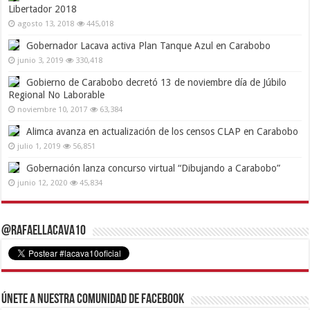
Libertador 2018
agosto 13, 2018
445,018
Gobernador Lacava activa Plan Tanque Azul en Carabobo
junio 3, 2019
330,418
Gobierno de Carabobo decretó 13 de noviembre día de Júbilo
Regional No Laborable
noviembre 10, 2017
63,384
Alimca avanza en actualización de los censos CLAP en Carabobo
julio 1, 2019
56,851
Gobernación lanza concurso virtual “Dibujando a Carabobo”
junio 12, 2020
45,834
@RafaelLacava10
Únete a nuestra comunidad de Facebook