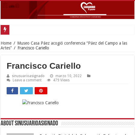
Gob
Home
/
Museo Casa Páez acogió conferencia “Páez del Campo a las
Artes”
/
Francisco Cariello
Francisco Cariello
sinusuarioasignado
marzo 10, 2022
Leave a comment
479 Views
About sinusuarioasignado