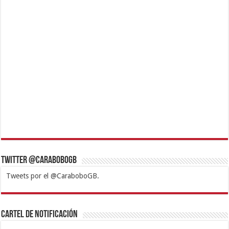
Twitter @CaraboboGB
Tweets por el @CaraboboGB.
1xbet
https://mvbcasino.com/
Betturkey
Betist
Kralbet
Supertotobet
Tipobet
Matadorbet
Mariobet
Cartel de Notificación