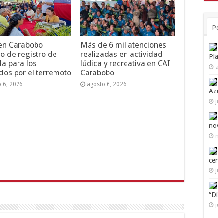
P
 en Carabobo
Más de 6 mil atenciones
o de registro de
realizadas en actividad
Pl
da para los
lúdica y recreativa en CAI
a
dos por el terremoto
Carabobo
o 6, 2026
agosto 6, 2026
Az
j
no
n
ce
j
“D
j