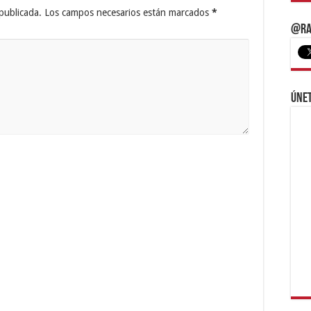
publicada.
Los campos necesarios están marcados
*
@Ra
Únet