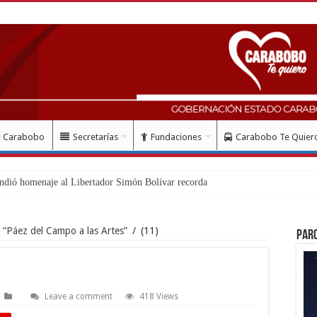
e Carabobo
Secretarías
Fundaciones
Carabobo Te Quier
ndió homenaje al Libertador Simón Bolívar recordando su gesta ema
“Páez del Campo a las Artes”
/
(11)
Par
Leave a comment
418 Views