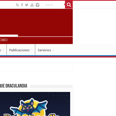
o
Publicaciones
Servicios
que Draculandia