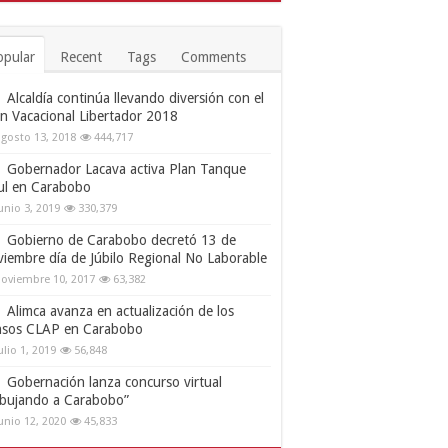
opular
Recent
Tags
Comments
Alcaldía continúa llevando diversión con el
an Vacacional Libertador 2018
gosto 13, 2018
444,717
Gobernador Lacava activa Plan Tanque
ul en Carabobo
unio 3, 2019
330,379
Gobierno de Carabobo decretó 13 de
viembre día de Júbilo Regional No Laborable
oviembre 10, 2017
63,382
Alimca avanza en actualización de los
nsos CLAP en Carabobo
ulio 1, 2019
56,848
Gobernación lanza concurso virtual
ibujando a Carabobo”
unio 12, 2020
45,833