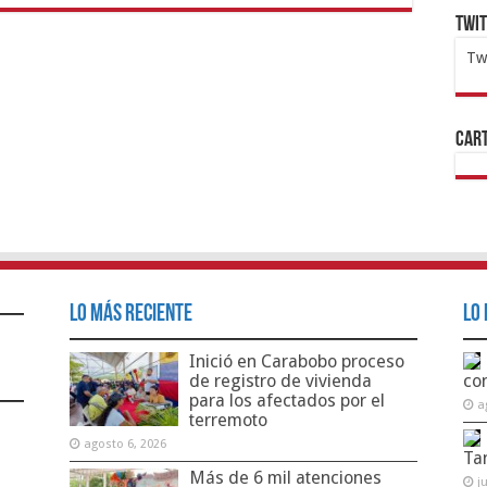
Twi
Tw
1x
ht
Cart
Lo Más Reciente
Lo 
Inició en Carabobo proceso
de registro de vivienda
co
para los afectados por el
a
terremoto
agosto 6, 2026
Ta
Más de 6 mil atenciones
j