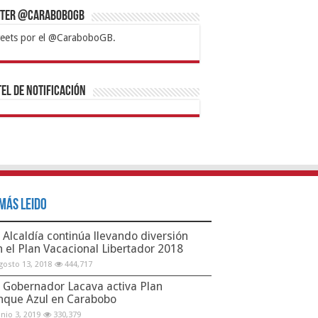
tter @CaraboboGB
eets por el @CaraboboGB.
bet
tps://mvbcasino.com/
Betturkey
Betist
Kralbet
Supertotobet
Tipobet
Matadorbet
Mariobet
Bahis
el de Notificación
Más Leido
Alcaldía continúa llevando diversión
n el Plan Vacacional Libertador 2018
gosto 13, 2018
444,717
Gobernador Lacava activa Plan
nque Azul en Carabobo
unio 3, 2019
330,379