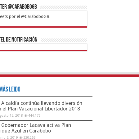
tter @CaraboboGB
eets por el @CaraboboGB.
bet
tps://mvbcasino.com/
Betturkey
Betist
Kralbet
Supertotobet
Tipobet
Matadorbet
Mariobet
Bahis
el de Notificación
Más Leido
Alcaldía continúa llevando diversión
n el Plan Vacacional Libertador 2018
gosto 13, 2018
444,175
Gobernador Lacava activa Plan
nque Azul en Carabobo
unio 3, 2019
330,253