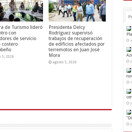
P
ra de Turismo lideró
Presidenta Delcy
tro con
Rodríguez supervisó
Pl
dores de servicio
trabajos de recuperación
a
e costero
de edificios afectados por
obeño
terremotos en Juan José
Mora
Az
o 5, 2026
j
agosto 5, 2026
no
n
ce
j
“D
j