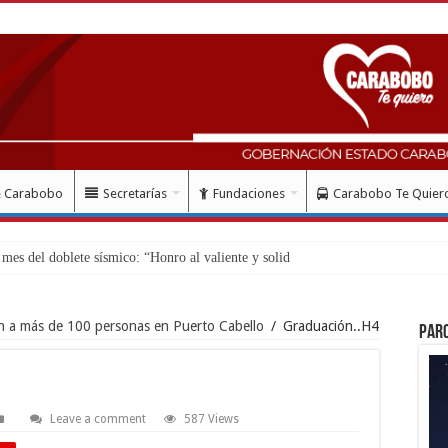
e Carabobo
Secretarías
Fundaciones
Carabobo Te Quier
es del doblete sísmico: “Honro al valiente y solidario pueblo vene
n a más de 100 personas en Puerto Cabello
/
Graduación..H4
Par
Leave a comment
587 Views