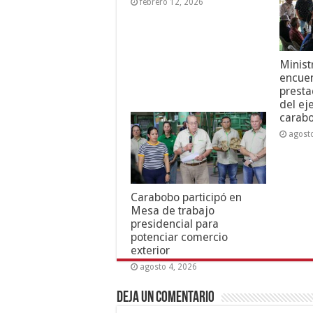
febrero 12, 2026
Minist
encuen
presta
del ej
carab
agost
Carabobo participó en
Mesa de trabajo
presidencial para
potenciar comercio
exterior
agosto 4, 2026
Deja un comentario