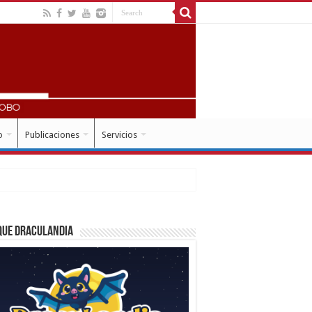
o
Publicaciones
Servicios
que Draculandia