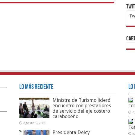
Twi
Tw
1x
ht
Cart
Lo Más Reciente
Lo 
Ministra de Turismo lideró
encuentro con prestadores
co
de servicio del eje costero
a
carabobeño
agosto 5, 2026
Ta
Presidenta Delcy
j