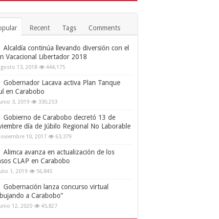
opular
Recent
Tags
Comments
Alcaldía continúa llevando diversión con el
an Vacacional Libertador 2018
gosto 13, 2018
444,175
Gobernador Lacava activa Plan Tanque
ul en Carabobo
unio 3, 2019
330,253
Gobierno de Carabobo decretó 13 de
viembre día de Júbilo Regional No Laborable
oviembre 10, 2017
63,379
Alimca avanza en actualización de los
nsos CLAP en Carabobo
ulio 1, 2019
56,845
Gobernación lanza concurso virtual
ibujando a Carabobo”
unio 12, 2020
45,827