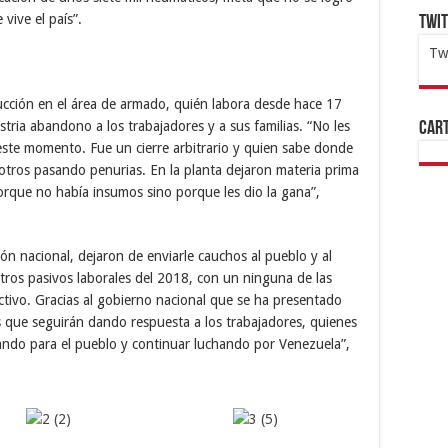
vive el país”.
Twi
Tw
1x
ht
ucción en el área de armado, quién labora desde hace 17
tria abandono a los trabajadores y a sus familias. “No les
Cart
ste momento. Fue un cierre arbitrario y quien sabe donde
osotros pasando penurias. En la planta dejaron materia prima
orque no había insumos sino porque les dio la gana”,
n nacional, dejaron de enviarle cauchos al pueblo y al
tros pasivos laborales del 2018, con un ninguna de las
ctivo. Gracias al gobierno nacional que se ha presentado
s que seguirán dando respuesta a los trabajadores, quienes
jando para el pueblo y continuar luchando por Venezuela”,