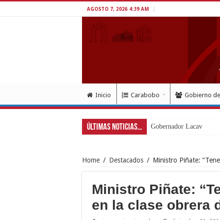
AGOSTO 7, 2026 4:39 AM
Inicio
Carabobo
Gobierno d
Últimas Noticias...
Gobernador Lacava a un 
Home
/
Destacados
/
Ministro Piñate: “Ten
Ministro Piñate: “
en la clase obrera