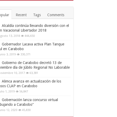
opular
Recent
Tags
Comments
Alcaldía continúa llevando diversión con el
an Vacacional Libertador 2018
gosto 13, 2018
444,650
Gobernador Lacava activa Plan Tanque
ul en Carabobo
unio 3, 2019
330,371
Gobierno de Carabobo decretó 13 de
viembre día de Júbilo Regional No Laborable
oviembre 10, 2017
63,381
Alimca avanza en actualización de los
nsos CLAP en Carabobo
ulio 1, 2019
56,847
Gobernación lanza concurso virtual
ibujando a Carabobo”
unio 12, 2020
45,830