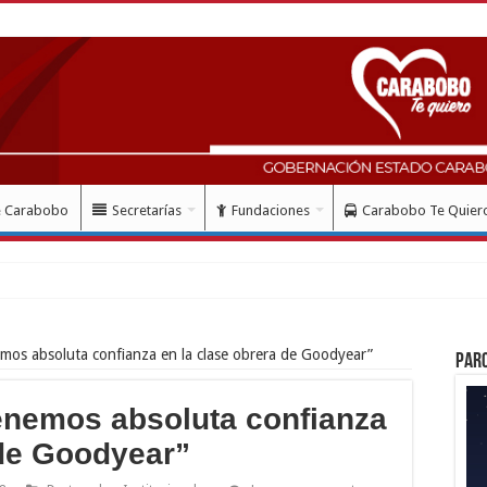
e Carabobo
Secretarías
Fundaciones
Carabobo Te Quier
mes del doblete s
emos absoluta confianza en la clase obrera de Goodyear”
Par
Tenemos absoluta confianza
 de Goodyear”