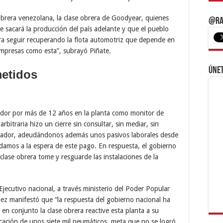
brera venezolana, la clase obrera de Goodyear, quienes
@Ra
 sacará la producción del país adelante y que el pueblo
ra seguir recuperando la flota automotriz que depende en
mpresas como esta”, subrayó Piñate.
Únet
etidos
ador por más de 12 años en la planta como monitor de
bitraria hizo un cierre sin consultar, sin mediar, sin
ajador, adeudándonos además unos pasivos laborales desde
damos a la espera de este pago. En respuesta, el gobierno
 clase obrera tome y resguarde las instalaciones de la
jecutivo nacional, a través ministerio del Poder Popular
uez manifestó que “la respuesta del gobierno nacional ha
 en conjunto la clase obrera reactive esta planta a su
ación de unos siete mil neumáticos, meta que no se logró