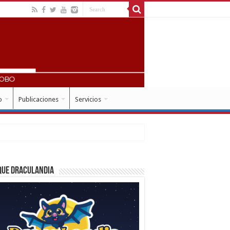
o
Publicaciones
Servicios
que Draculandia