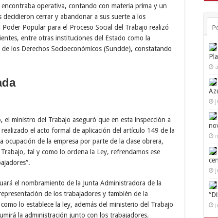
 encontraba operativa, contando con materia prima y un
 decidieron cerrar y abandonar a sus suerte a los
l Poder Popular para el Proceso Social del Trabajo realizó
P
ientes, entre otras instituciones del Estado como la
a de los Derechos Socioeconómicos (Sundde), constatando
Pl
a
ada
Az
j
, el ministro del Trabajo aseguró que en esta inspección a
no
ealizado el acto formal de aplicación del artículo 149 de la
n
a ocupación de la empresa por parte de la clase obrera,
Trabajo, tal y como lo ordena la Ley, refrendamos ese
ce
ajadores”.
j
uará el nombramiento de la Junta Administradora de la
representación de los trabajadores y también de la
“D
 como lo establece la ley, además del ministerio del Trabajo
j
umirá la administración junto con los trabajadores.