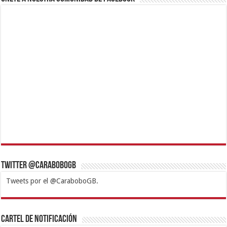
Twitter @CaraboboGB
Tweets por el @CaraboboGB.
1xbet
https://mvbcasino.com/
Betturkey
Betist
Kralbet
Supertotobet
Tipobet
Matadorbet
Mariobet
Cartel de Notificación