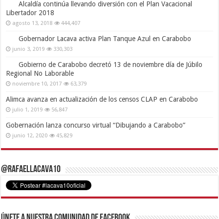
Alcaldía continúa llevando diversión con el Plan Vacacional
Libertador 2018
agosto 13, 2018
444,407
Gobernador Lacava activa Plan Tanque Azul en Carabobo
junio 3, 2019
330,303
Gobierno de Carabobo decretó 13 de noviembre día de Júbilo
Regional No Laborable
noviembre 10, 2017
63,379
Alimca avanza en actualización de los censos CLAP en Carabobo
julio 1, 2019
56,847
Gobernación lanza concurso virtual “Dibujando a Carabobo”
junio 12, 2020
45,829
@RafaelLacava10
Únete a nuestra comunidad de Facebook