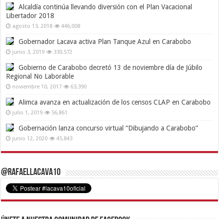
Alcaldía continúa llevando diversión con el Plan Vacacional
Libertador 2018
agosto 13, 2018
446,008
Gobernador Lacava activa Plan Tanque Azul en Carabobo
junio 3, 2019
330,572
Gobierno de Carabobo decretó 13 de noviembre día de Júbilo
Regional No Laborable
noviembre 10, 2017
63,390
Alimca avanza en actualización de los censos CLAP en Carabobo
julio 1, 2019
56,861
Gobernación lanza concurso virtual “Dibujando a Carabobo”
junio 12, 2020
45,843
@RafaelLacava10