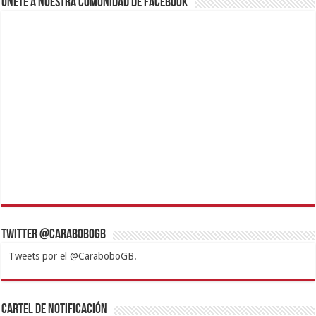
Únete a nuestra comunidad de Facebook
Twitter @CaraboboGB
Tweets por el @CaraboboGB.
1xbet
https://mvbcasino.com/
Betturkey
Betist
Kralbet
Supertotobet
Tipobet
Matadorbet
Mariobet
Cartel de Notificación