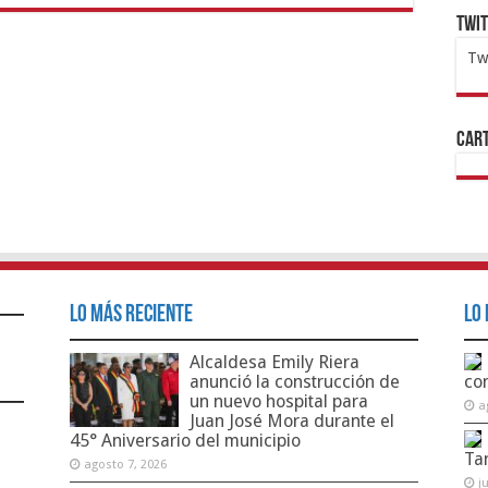
Twi
Tw
1x
ht
Cart
Lo Más Reciente
Lo 
Alcaldesa Emily Riera
anunció la construcción de
co
un nuevo hospital para
a
Juan José Mora durante el
45° Aniversario del municipio
Ta
agosto 7, 2026
j