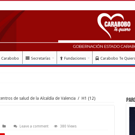
e Carabobo
Secretarías
Fundaciones
Carabobo Te Quier
mes del doblete
entros de salud de la Alcaldía de Valencia
/
H1 (12)
Par
Leave a comment
380 Views