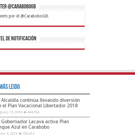
tter @CaraboboGB
eets por el @CaraboboGB.
bet
tps://mvbcasino.com/
Betturkey
Betist
Kralbet
Supertotobet
Tipobet
Matadorbet
Mariobet
Bahis
el de Notificación
Más Leido
Alcaldía continúa llevando diversión
n el Plan Vacacional Libertador 2018
gosto 13, 2018
444,954
Gobernador Lacava activa Plan
nque Azul en Carabobo
unio 3, 2019
330,413