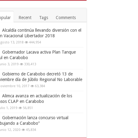
opular
Recent
Tags
Comments
Alcaldía continúa llevando diversión con el
an Vacacional Libertador 2018
gosto 13, 2018
444,954
Gobernador Lacava activa Plan Tanque
ul en Carabobo
unio 3, 2019
330,413
Gobierno de Carabobo decretó 13 de
viembre día de Júbilo Regional No Laborable
oviembre 10, 2017
63,384
Alimca avanza en actualización de los
nsos CLAP en Carabobo
ulio 1, 2019
56,851
Gobernación lanza concurso virtual
ibujando a Carabobo”
unio 12, 2020
45,834