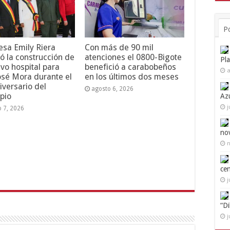
P
esa Emily Riera
Con más de 90 mil
ó la construcción de
atenciones el 0800-Bigote
Pl
vo hospital para
benefició a carabobeños
a
osé Mora durante el
en los últimos dos meses
iversario del
agosto 6, 2026
pio
Az
j
o 7, 2026
no
n
ce
j
“D
j