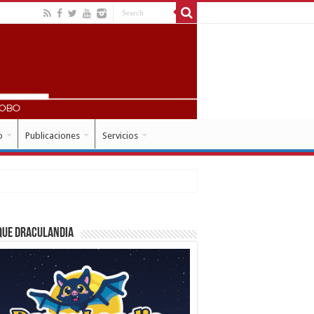
o
Publicaciones
Servicios
que Draculandia