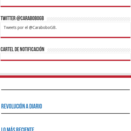
Twitter @CaraboboGB
Tweets por el @CaraboboGB.
1xbet
https://mvbcasino.com/
Betturkey
Betist
Kralbet
Supertotobet
Tipobet
Matadorbet
Mariobet
Cartel de Notificación
Revolución a Diario
Lo Más Reciente