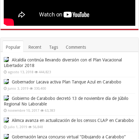
Popular
Recent
Tags
Comments
Alcaldía continúa llevando diversión con el Plan Vacacional
Libertador 2018
agosto 13, 2018
444,823
Gobernador Lacava activa Plan Tanque Azul en Carabobo
junio 3, 2019
330,400
Gobierno de Carabobo decretó 13 de noviembre día de Júbilo
Regional No Laborable
noviembre 10, 2017
63,383
Alimca avanza en actualización de los censos CLAP en Carabobo
julio 1, 2019
56,848
Gobernación lanza concurso virtual “Dibujando a Carabobo”