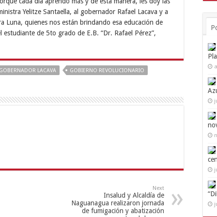
porque cada día aprendo más y de esta manera, les doy las
ministra Yelitze Santaella, al gobernador Rafael Lacava y a
ara Luna, quienes nos están brindando esa educación de
P
 estudiante de 5to grado de E.B. “Dr. Rafael Pérez”,
Pl
a
GOBERNADOR LACAVA
GOBIERNO REVOLUCIONARIO
Az
j
no
n
ce
j
Next
“D
Insalud y Alcaldía de
Naguanagua realizaron jornada
j
de fumigación y abatización