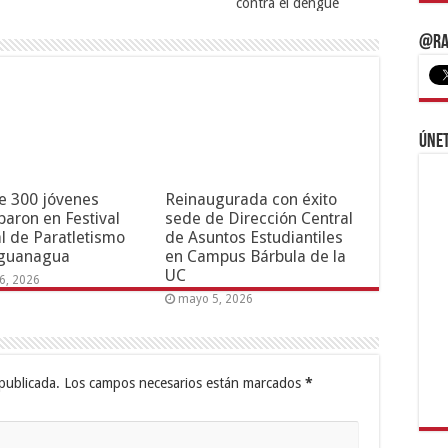
contra el dengue
@Ra
Únet
e 300 jóvenes
Reinaugurada con éxito
iparon en Festival
sede de Dirección Central
l de Paratletismo
de Asuntos Estudiantiles
guanagua
en Campus Bárbula de la
UC
6, 2026
mayo 5, 2026
publicada.
Los campos necesarios están marcados
*