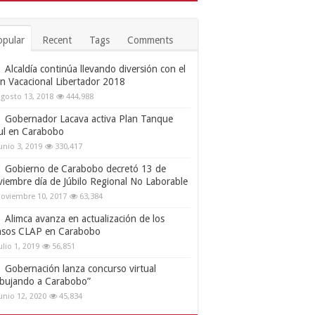
opular
Recent
Tags
Comments
Alcaldía continúa llevando diversión con el
an Vacacional Libertador 2018
gosto 13, 2018
444,988
Gobernador Lacava activa Plan Tanque
ul en Carabobo
unio 3, 2019
330,417
Gobierno de Carabobo decretó 13 de
viembre día de Júbilo Regional No Laborable
oviembre 10, 2017
63,384
Alimca avanza en actualización de los
nsos CLAP en Carabobo
ulio 1, 2019
56,851
Gobernación lanza concurso virtual
ibujando a Carabobo”
unio 12, 2020
45,834