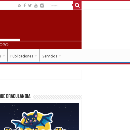
o
Publicaciones
Servicios
que Draculandia