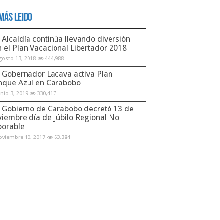
Más Leido
Alcaldía continúa llevando diversión
n el Plan Vacacional Libertador 2018
gosto 13, 2018
444,988
Gobernador Lacava activa Plan
nque Azul en Carabobo
unio 3, 2019
330,417
Gobierno de Carabobo decretó 13 de
viembre día de Júbilo Regional No
borable
oviembre 10, 2017
63,384