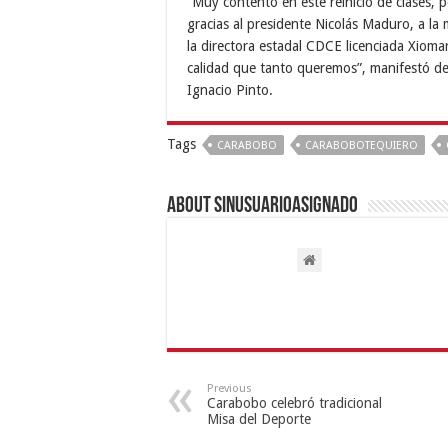
“Muy contento en este reinicio de clases, 
gracias al presidente Nicolás Maduro, a la 
la directora estadal CDCE licenciada Xiom
calidad que tanto queremos”, manifestó del
Ignacio Pinto.
Tags
CARABOBO
CARABOBOTEQUIERO
About sinusuarioasignado
Previous
Carabobo celebró tradicional
Misa del Deporte