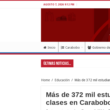
AGOSTO 7, 2026 9:12 PM
Inicio
Carabobo
Gobierno d
Últimas Noticias...
Home
/
Educación
/
Más de 372 mil estudia
Más de 372 mil est
clases en Carabob