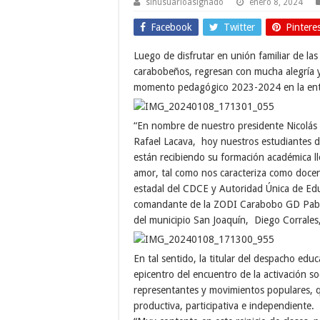
sinusuarioasignado
enero 8, 2024
Facebook
Twitter
Pintere
Luego de disfrutar en unión familiar de la
carabobeños, regresan con mucha alegría y 
momento pedagógico 2023-2024 en la ent
“En nombre de nuestro presidente Nicolás M
Rafael Lacava, hoy nuestros estudiantes de
están recibiendo su formación académica ll
amor, tal como nos caracteriza como docent
estadal del CDCE y Autoridad Única de Ed
comandante de la ZODI Carabobo GD Pablo
del municipio San Joaquín, Diego Corrales, 
En tal sentido, la titular del despacho edu
epicentro del encuentro de la activación so
representantes y movimientos populares, 
productiva, participativa e independiente.