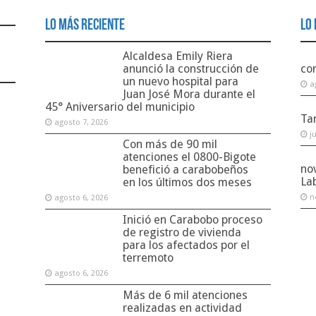
Lo Más Reciente
Lo 
Alcaldesa Emily Riera
anunció la construcción de
co
un nuevo hospital para
a
Juan José Mora durante el
45° Aniversario del municipio
Ta
agosto 7, 2026
j
Con más de 90 mil
atenciones el 0800-Bigote
no
benefició a carabobeños
La
en los últimos dos meses
n
agosto 6, 2026
Inició en Carabobo proceso
de registro de vivienda
para los afectados por el
terremoto
agosto 6, 2026
Más de 6 mil atenciones
realizadas en actividad