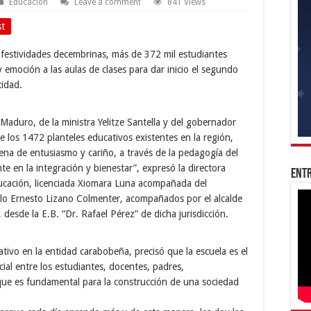
Educación
Leave a comment
841 Views
st
s festividades decembrinas, más de 372 mil estudiantes
emoción a las aulas de clases para dar inicio el segundo
idad.
aduro, de la ministra Yelitze Santella y del gobernador
 los 1472 planteles educativos existentes en la región,
ena de entusiasmo y cariño, a través de la pedagogía del
e en la integración y bienestar”, expresó la directora
Entr
ucación, licenciada Xiomara Luna acompañada del
 Ernesto Lizano Colmenter, acompañados por el alcalde
desde la E.B. “Dr. Rafael Pérez” de dicha jurisdicción.
cativo en la entidad carabobeña, precisó que la escuela es el
cial entre los estudiantes, docentes, padres,
que es fundamental para la construcción de una sociedad