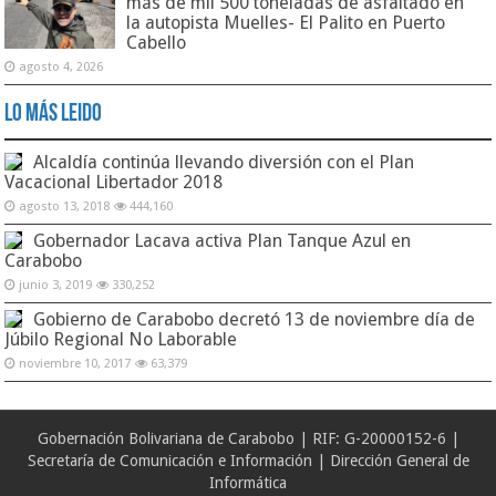
más de mil 500 toneladas de asfaltado en
la autopista Muelles- El Palito en Puerto
Cabello
agosto 4, 2026
Lo Más Leido
Alcaldía continúa llevando diversión con el Plan
Vacacional Libertador 2018
agosto 13, 2018
444,160
Gobernador Lacava activa Plan Tanque Azul en
Carabobo
junio 3, 2019
330,252
Gobierno de Carabobo decretó 13 de noviembre día de
Júbilo Regional No Laborable
noviembre 10, 2017
63,379
Gobernación Bolivariana de Carabobo | RIF: G-20000152-6 |
Secretaría de Comunicación e Información | Dirección General de
Informática