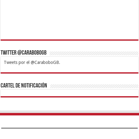
Twitter @CaraboboGB
Tweets por el @CaraboboGB.
1xbet
https://mvbcasino.com/
Betturkey
Betist
Kralbet
Supertotobet
Tipobet
Matadorbet
Mariobet
Cartel de Notificación