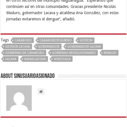
en otros sectores del municipio Naguanagua. “Esperamos que
continúen así en otras comunidades. Gracias presidente Nicolás
Maduro, gobernador Lacava y alcaldesa Ana González, con estas
jornadas evitaremos el dengue”, añadió.
Tags
CARABOBO
CARABOBOTEQUIERO
GESTION
GESTION LACAVA
GOBERNADOR
GOBERNADOR LACAVA
GOBIERNO DE CARABOBO
GOBIERNO REVOLUCIONARIO
INSALUD
LACAVA
RAFAELLACAVA
VENEZUELA
About sinusuarioasignado