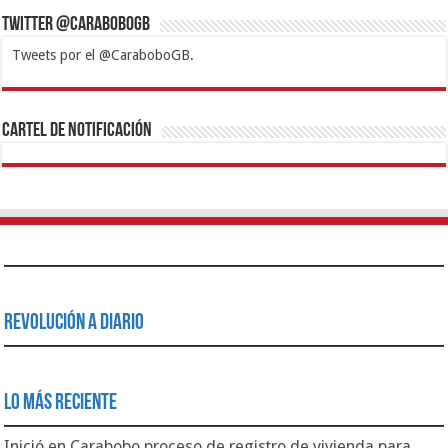
Twitter @CaraboboGB
Tweets por el @CaraboboGB.
1xbet
https://mvbcasino.com/
Betturkey
Betist
Kralbet
Supertotobet
Tipobet
Matadorbet
Mariobet
Cartel de Notificación
Revolución a Diario
Lo Más Reciente
Inició en Carabobo proceso de registro de vivienda para