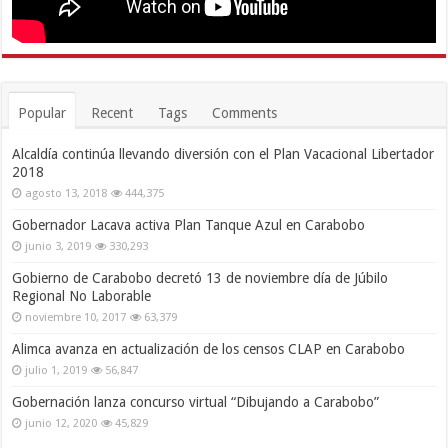
Popular
Recent
Tags
Comments
Alcaldía continúa llevando diversión con el Plan Vacacional Libertador
2018
agosto 13, 2018
444,375
Gobernador Lacava activa Plan Tanque Azul en Carabobo
junio 3, 2019
330,293
Gobierno de Carabobo decretó 13 de noviembre día de Júbilo
Regional No Laborable
noviembre 10, 2017
63,379
Alimca avanza en actualización de los censos CLAP en Carabobo
julio 1, 2019
56,847
Gobernación lanza concurso virtual “Dibujando a Carabobo”
junio 12, 2020
45,829