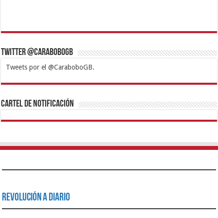
Twitter @CaraboboGB
Tweets por el @CaraboboGB.
1xbet
https://mvbcasino.com/
Betturkey
Betist
Kralbet
Supertotobet
Tipobet
Matadorbet
Mariobet
Cartel de Notificación
Revolución a Diario