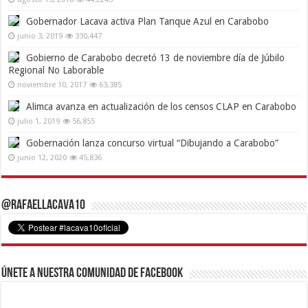
Gobernador Lacava activa Plan Tanque Azul en Carabobo
junio 3, 2019
330,447
Gobierno de Carabobo decretó 13 de noviembre día de Júbilo
Regional No Laborable
noviembre 10, 2017
63,385
Alimca avanza en actualización de los censos CLAP en Carabobo
julio 1, 2019
56,855
Gobernación lanza concurso virtual “Dibujando a Carabobo”
junio 12, 2020
45,836
@RafaelLacava10
Únete a nuestra comunidad de Facebook