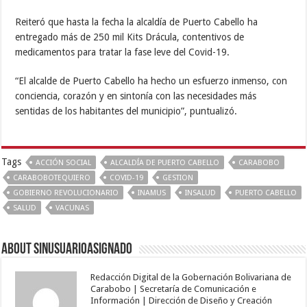
Reiteró que hasta la fecha la alcaldía de Puerto Cabello ha
entregado más de 250 mil Kits Drácula, contentivos de
medicamentos para tratar la fase leve del Covid-19.
“El alcalde de Puerto Cabello ha hecho un esfuerzo inmenso, con
conciencia, corazón y en sintonía con las necesidades más
sentidas de los habitantes del municipio”, puntualizó.
Tags
ACCIÓN SOCIAL
ALCALDÍA DE PUERTO CABELLO
CARABOBO
CARABOBOTEQUIERO
COVID-19
GESTION
GOBIERNO REVOLUCIONARIO
INAMUS
INSALUD
PUERTO CABELLO
SALUD
VACUNAS
About sinusuarioasignado
Redacción Digital de la Gobernación Bolivariana de
Carabobo | Secretaría de Comunicación e
Información | Dirección de Diseño y Creación