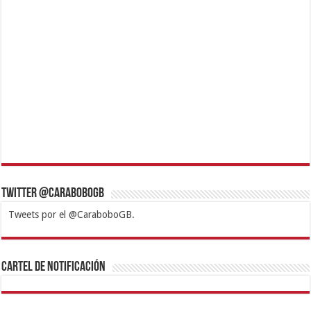
Twitter @CaraboboGB
Tweets por el @CaraboboGB.
1xbet
https://mvbcasino.com/
Betturkey
Betist
Kralbet
Supertotobet
Tipobet
Matadorbet
Mariobet
Cartel de Notificación