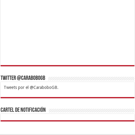
Twitter @CaraboboGB
Tweets por el @CaraboboGB.
1xbet
https://mvbcasino.com/
Betturkey
Betist
Kralbet
Supertotobet
Tipobet
Matadorbet
Mariobet
Cartel de Notificación