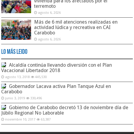
vivienda para los afectados por el
terremoto
agosto 6, 2026
Más de 6 mil atenciones realizadas en
actividad lúdica y recreativa en CAI
Carabobo
agosto 6, 2026
Lo Más Leido
Alcaldía continúa llevando diversión con el Plan
Vacacional Libertador 2018
agosto 13, 2018
445,530
Gobernador Lacava activa Plan Tanque Azul en
Carabobo
junio 3, 2019
330,496
Gobierno de Carabobo decretó 13 de noviembre día de
Júbilo Regional No Laborable
noviembre 10, 2017
63,387