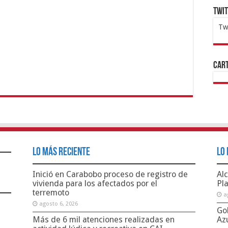
Twi
Tw
1x
ht
Cart
Lo Más Reciente
Lo 
Inició en Carabobo proceso de registro de
Alc
vivienda para los afectados por el
Pl
terremoto
a
agosto 6, 2026
Go
Más de 6 mil atenciones realizadas en
Az