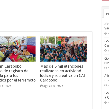
P
Alc
Va
a
Go
Ca
j
Go
no
 en Carabobo
Más de 6 mil atenciones
n
o de registro de
realizadas en actividad
da para los
lúdica y recreativa en CAI
Ali
dos por el terremoto
Carabobo
CL
j
o 6, 2026
agosto 6, 2026
Go
a 
j