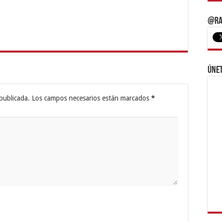
@Ra
Únet
publicada.
Los campos necesarios están marcados
*