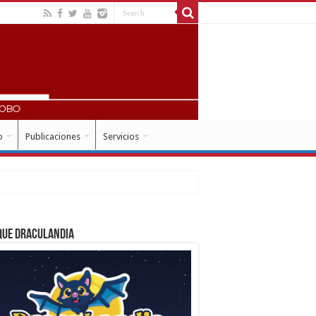
o
Publicaciones
Servicios
que Draculandia