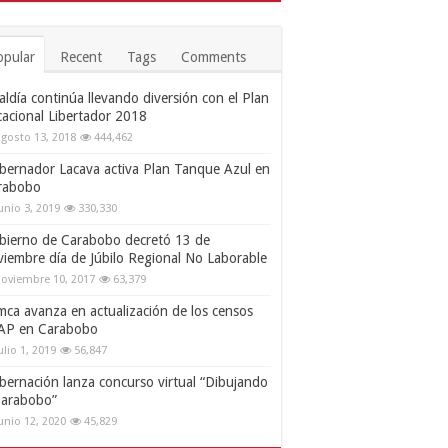
opular
Recent
Tags
Comments
aldía continúa llevando diversión con el Plan
cacional Libertador 2018
gosto 13, 2018
444,462
bernador Lacava activa Plan Tanque Azul en
rabobo
unio 3, 2019
330,330
bierno de Carabobo decretó 13 de
viembre día de Júbilo Regional No Laborable
oviembre 10, 2017
63,379
mca avanza en actualización de los censos
AP en Carabobo
ulio 1, 2019
56,847
bernación lanza concurso virtual “Dibujando
Carabobo”
unio 12, 2020
45,829