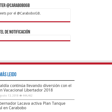
tter @CaraboboGB
eets por el @CaraboboGB.
bet
tps://mvbcasino.com/
Betturkey
Betist
Kralbet
Supertotobet
Tipobet
Matadorbet
Mariobet
Bahis
el de Notificación
Más Leido
aldía continúa llevando diversión con el
an Vacacional Libertador 2018
gosto 13, 2018
444,462
bernador Lacava activa Plan Tanque
ul en Carabobo