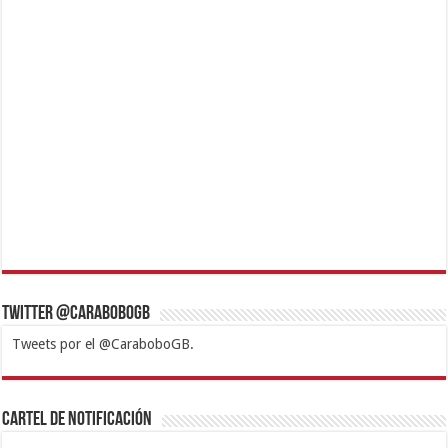
Twitter @CaraboboGB
Tweets por el @CaraboboGB.
1xbet
https://mvbcasino.com/
Betturkey
Betist
Kralbet
Supertotobet
Tipobet
Matadorbet
Mariobet
Cartel de Notificación