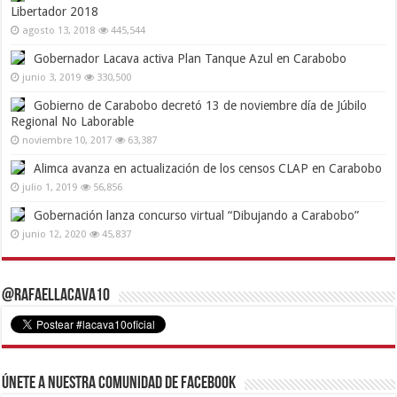
Libertador 2018
agosto 13, 2018
445,544
Gobernador Lacava activa Plan Tanque Azul en Carabobo
junio 3, 2019
330,500
Gobierno de Carabobo decretó 13 de noviembre día de Júbilo
Regional No Laborable
noviembre 10, 2017
63,387
Alimca avanza en actualización de los censos CLAP en Carabobo
julio 1, 2019
56,856
Gobernación lanza concurso virtual “Dibujando a Carabobo”
junio 12, 2020
45,837
@RafaelLacava10
Únete a nuestra comunidad de Facebook