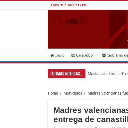
AGOSTO 7, 2026 2:17 PM
Inicio
Carabobo
Gobierno d
Últimas Noticias...
Movimiento Fortín 4F ri
Home
/
Municipios
/
Madres valencianas fue
Madres valencianas
entrega de canastil