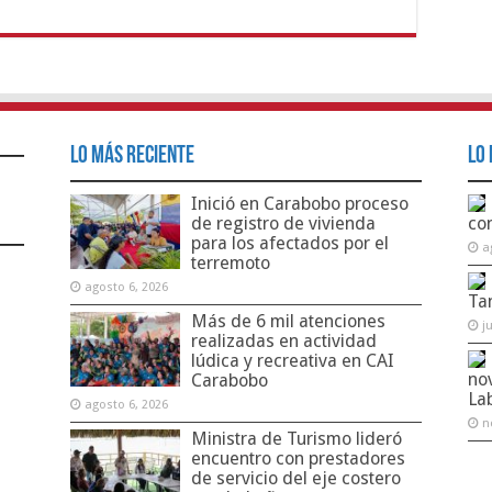
Lo Más Reciente
Lo 
Inició en Carabobo proceso
de registro de vivienda
co
para los afectados por el
a
terremoto
agosto 6, 2026
Ta
Más de 6 mil atenciones
j
realizadas en actividad
lúdica y recreativa en CAI
no
Carabobo
La
agosto 6, 2026
n
Ministra de Turismo lideró
encuentro con prestadores
de servicio del eje costero