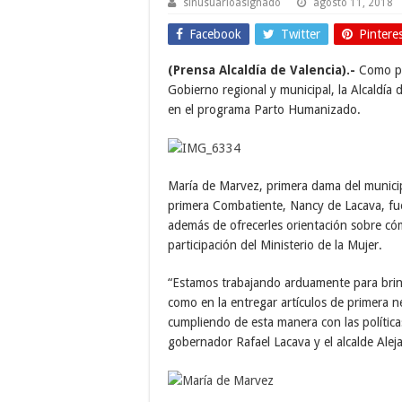
sinusuarioasignado
agosto 11, 2018
Facebook
Twitter
Pintere
(Prensa Alcaldía de Valencia).-
Como pa
Gobierno regional y municipal, la Alcaldía 
en el programa Parto Humanizado.
María de Marvez, primera dama del municip
primera Combatiente, Nancy de Lacava, fue
además de ofrecerles orientación sobre cóm
participación del Ministerio de la Mujer.
“Estamos trabajando arduamente para brind
como en la entregar artículos de primera n
cumpliendo de esta manera con las política
gobernador Rafael Lacava y el alcalde Alej