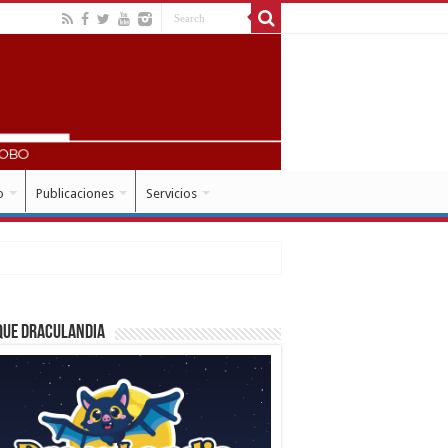
o
Publicaciones
Servicios
que Draculandia