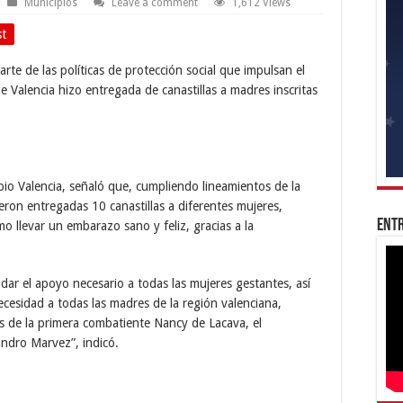
Municipios
Leave a comment
1,612 Views
st
rte de las políticas de protección social que impulsan el
de Valencia hizo entregada de canastillas a madres inscritas
io Valencia, señaló que, cumpliendo lineamientos de la
ron entregadas 10 canastillas a diferentes mujeres,
Entr
o llevar un embarazo sano y feliz, gracias a la
ar el apoyo necesario a todas las mujeres gestantes, así
ecesidad a todas las madres de la región valenciana,
s de la primera combatiente Nancy de Lacava, el
andro Marvez”, indicó.