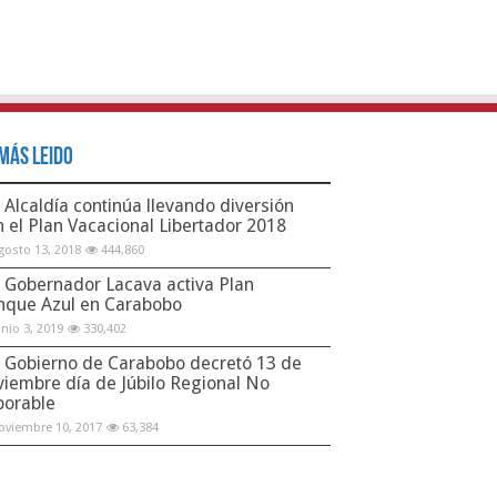
Más Leido
Alcaldía continúa llevando diversión
n el Plan Vacacional Libertador 2018
gosto 13, 2018
444,860
Gobernador Lacava activa Plan
nque Azul en Carabobo
unio 3, 2019
330,402
Gobierno de Carabobo decretó 13 de
viembre día de Júbilo Regional No
borable
oviembre 10, 2017
63,384