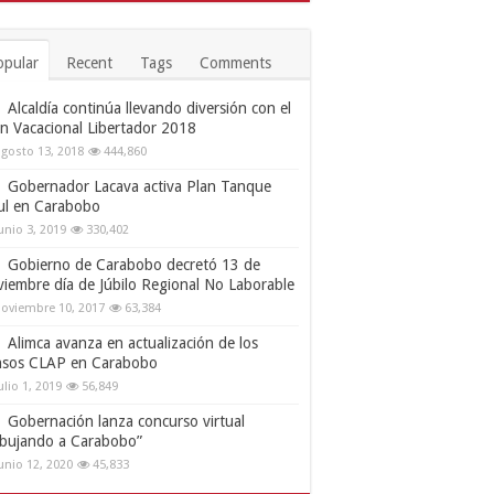
opular
Recent
Tags
Comments
Alcaldía continúa llevando diversión con el
an Vacacional Libertador 2018
gosto 13, 2018
444,860
Gobernador Lacava activa Plan Tanque
ul en Carabobo
unio 3, 2019
330,402
Gobierno de Carabobo decretó 13 de
viembre día de Júbilo Regional No Laborable
oviembre 10, 2017
63,384
Alimca avanza en actualización de los
nsos CLAP en Carabobo
ulio 1, 2019
56,849
Gobernación lanza concurso virtual
ibujando a Carabobo”
unio 12, 2020
45,833