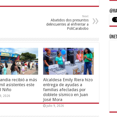
@Ra
Next
Abatidos dos presuntos
delincuentes al enfrentar a
PoliCarabobo
Únet
andia recibió a más
Alcaldesa Emily Riera hizo
mil asistentes este
entrega de ayudas a
l Niño
familias afectadas por
doblete sísmico en Juan
19, 2026
José Mora
julio 9, 2026