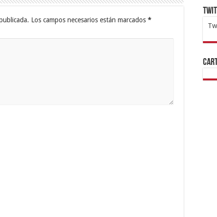
Twi
publicada.
Los campos necesarios están marcados
*
Tw
1x
ht
Cart