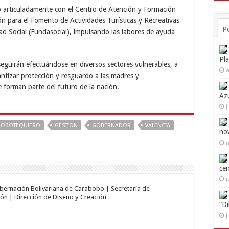
o articuladamente con el Centro de Atención y Formación
ón para el Fomento de Actividades Turísticas y Recreativas
P
dad Social (Fundasocial), impulsando las labores de ayuda
Pl
eguirán efectuándose en diversos sectores vulnerables, a
a
antizar protección y resguardo a las madres y
forman parte del futuro de la nación.
Az
j
BOBOTEQUIERO
GESTION
GOBERNADOR
VALENCIA
no
n
ce
j
obernación Bolivariana de Carabobo | Secretaría de
ón | Dirección de Diseño y Creación
“D
j