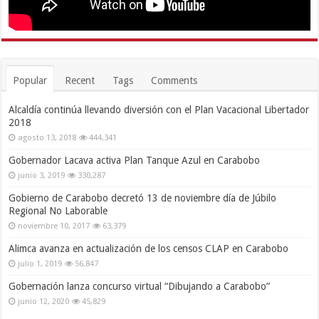
Popular
Recent
Tags
Comments
Alcaldía continúa llevando diversión con el Plan Vacacional Libertador
2018
agosto 13, 2018
444,341
Gobernador Lacava activa Plan Tanque Azul en Carabobo
junio 3, 2019
330,287
Gobierno de Carabobo decretó 13 de noviembre día de Júbilo
Regional No Laborable
noviembre 10, 2017
63,379
Alimca avanza en actualización de los censos CLAP en Carabobo
julio 1, 2019
56,847
Gobernación lanza concurso virtual “Dibujando a Carabobo”
junio 12, 2020
45,829