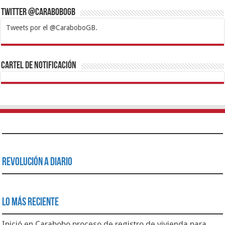
Twitter @CaraboboGB
Tweets por el @CaraboboGB.
1xbet
https://mvbcasino.com/
Betturkey
Betist
Kralbet
Supertotobet
Tipobet
Matadorbet
Mariobet
Cartel de Notificación
Revolución a Diario
Lo Más Reciente
Inició en Carabobo proceso de registro de vivienda para