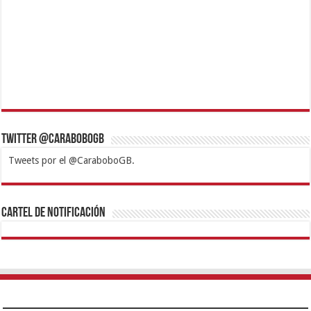
Twitter @CaraboboGB
Tweets por el @CaraboboGB.
1xbet
https://mvbcasino.com/
Betturkey
Betist
Kralbet
Supertotobet
Tipobet
Matadorbet
Mariobet
Cartel de Notificación