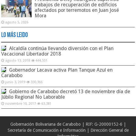
trabajos de recuperación de edificios
afectados por terremotos en Juan José
Mora
agosto 5, 2026
Lo Más Leido
Alcaldía continúa llevando diversión con el Plan
Vacacional Libertador 2018
agosto 13, 2018
444,551
Gobernador Lacava activa Plan Tanque Azul en
Carabobo
junio 3, 2019
330,366
Gobierno de Carabobo decretó 13 de noviembre día de
Júbilo Regional No Laborable
noviembre 10, 2017
63,381
Gobernación Bolivariana de Carabobo | RIF: G-20000152-6 |
Secretaría de Comunicación e Información | Dirección General de