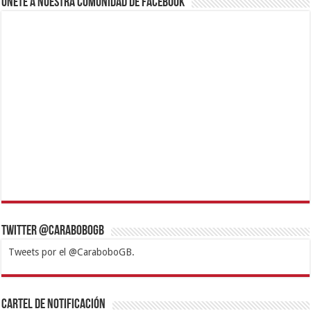
Únete a nuestra comunidad de Facebook
Twitter @CaraboboGB
Tweets por el @CaraboboGB.
1xbet
https://mvbcasino.com/
Betturkey
Betist
Kralbet
Supertotobet
Tipobet
Matadorbet
Mariobet
Cartel de Notificación