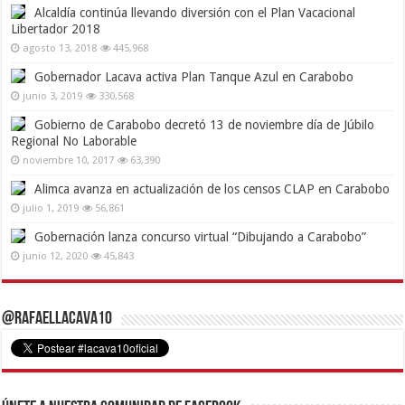
Alcaldía continúa llevando diversión con el Plan Vacacional
Libertador 2018
agosto 13, 2018
445,968
Gobernador Lacava activa Plan Tanque Azul en Carabobo
junio 3, 2019
330,568
Gobierno de Carabobo decretó 13 de noviembre día de Júbilo
Regional No Laborable
noviembre 10, 2017
63,390
Alimca avanza en actualización de los censos CLAP en Carabobo
julio 1, 2019
56,861
Gobernación lanza concurso virtual “Dibujando a Carabobo”
junio 12, 2020
45,843
@RafaelLacava10