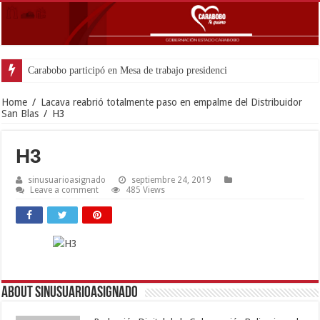
Carabobo participó en Mesa de trabajo presidencial para potenciar comercio e
Home
/
Lacava reabrió totalmente paso en empalme del Distribuidor
San Blas
/
H3
H3
sinusuarioasignado
septiembre 24, 2019
Leave a comment
485 Views
About sinusuarioasignado