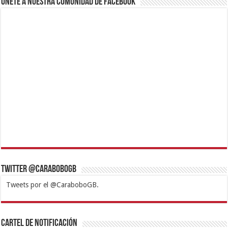
Únete a nuestra comunidad de Facebook
Twitter @CaraboboGB
Tweets por el @CaraboboGB.
1xbet
https://mvbcasino.com/
Betturkey
Betist
Kralbet
Supertotobet
Tipobet
Matadorbet
Mariobet
Cartel de Notificación