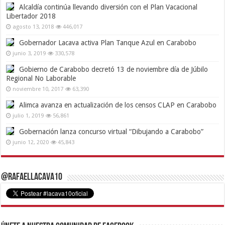
Alcaldía continúa llevando diversión con el Plan Vacacional
Libertador 2018
agosto 13, 2018
446,017
Gobernador Lacava activa Plan Tanque Azul en Carabobo
junio 3, 2019
330,578
Gobierno de Carabobo decretó 13 de noviembre día de Júbilo
Regional No Laborable
noviembre 10, 2017
63,390
Alimca avanza en actualización de los censos CLAP en Carabobo
julio 1, 2019
56,861
Gobernación lanza concurso virtual “Dibujando a Carabobo”
junio 12, 2020
45,843
@RafaelLacava10