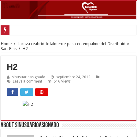
Inau
Home
/
Lacava reabrió totalmente paso en empalme del Distribuidor
San Blas
/
H2
H2
sinusuarioasignado
septiembre 24, 2019
Leave a comment
516 Views
About sinusuarioasignado