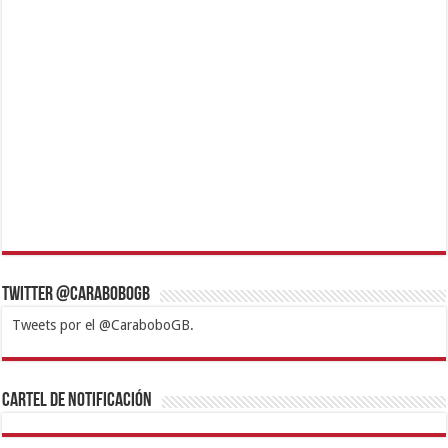
Twitter @CaraboboGB
Tweets por el @CaraboboGB.
1xbet
https://mvbcasino.com/
Betturkey
Betist
Kralbet
Supertotobet
Tipobet
Matadorbet
Mariobet
Cartel de Notificación