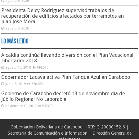
agosto 5, 2026
Presidenta Delcy Rodríguez supervisó trabajos de
recuperación de edificios afectados por terremotos en
Juan José Mora
agosto 5, 2026
Lo Más Leido
Alcaldía continúa llevando diversión con el Plan Vacacional
Libertador 2018
agosto 13, 2018
444,515
Gobernador Lacava activa Plan Tanque Azul en Carabobo
junio 3, 2019
330,359
Gobierno de Carabobo decretó 13 de noviembre día de
Júbilo Regional No Laborable
noviembre 10, 2017
63,379
Gobernación Bolivariana de Carabobo | RIF: G-20000152-6 |
Secretaría de Comunicación e Información | Dirección General de