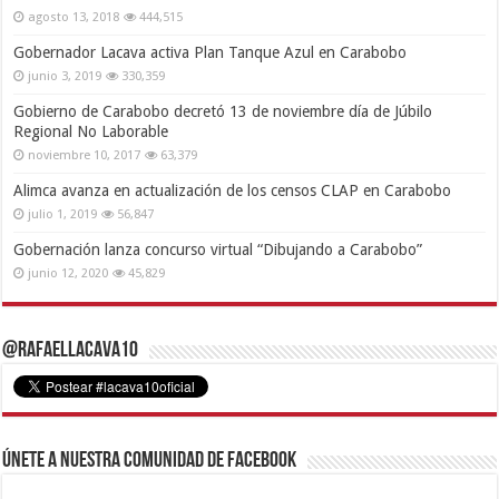
agosto 13, 2018
444,515
Gobernador Lacava activa Plan Tanque Azul en Carabobo
junio 3, 2019
330,359
Gobierno de Carabobo decretó 13 de noviembre día de Júbilo
Regional No Laborable
noviembre 10, 2017
63,379
Alimca avanza en actualización de los censos CLAP en Carabobo
julio 1, 2019
56,847
Gobernación lanza concurso virtual “Dibujando a Carabobo”
junio 12, 2020
45,829
@RafaelLacava10
Únete a nuestra comunidad de Facebook