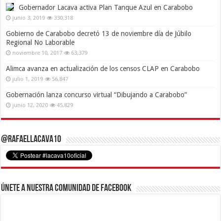
Gobernador Lacava activa Plan Tanque Azul en Carabobo
junio 3, 2019
330,318
Gobierno de Carabobo decretó 13 de noviembre día de Júbilo
Regional No Laborable
noviembre 10, 2017
63,379
Alimca avanza en actualización de los censos CLAP en Carabobo
julio 1, 2019
56,847
Gobernación lanza concurso virtual “Dibujando a Carabobo”
junio 12, 2020
45,829
@RafaelLacava10
Únete a nuestra comunidad de Facebook