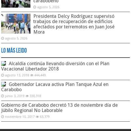
carabobeño
agosto 5, 2026
Presidenta Delcy Rodríguez supervisó
trabajos de recuperación de edificios
afectados por terremotos en Juan José
Mora
agosto 5, 2026
Lo Más Leido
Alcaldía continúa llevando diversión con el Plan
Vacacional Libertador 2018
agosto 13, 2018
444,449
Gobernador Lacava activa Plan Tanque Azul en
Carabobo
junio 3, 2019
330,318
Gobierno de Carabobo decretó 13 de noviembre día de
Júbilo Regional No Laborable
noviembre 10, 2017
63,379