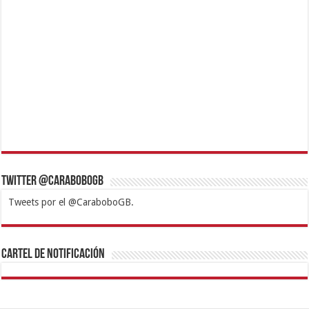
Twitter @CaraboboGB
Tweets por el @CaraboboGB.
1xbet
https://mvbcasino.com/
Betturkey
Betist
Kralbet
Supertotobet
Tipobet
Matadorbet
Mariobet
Cartel de Notificación