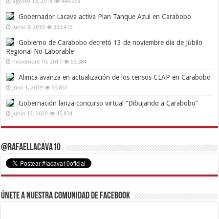
agosto 13, 2018
444,958
Gobernador Lacava activa Plan Tanque Azul en Carabobo
junio 3, 2019
330,413
Gobierno de Carabobo decretó 13 de noviembre día de Júbilo
Regional No Laborable
noviembre 10, 2017
63,384
Alimca avanza en actualización de los censos CLAP en Carabobo
julio 1, 2019
56,851
Gobernación lanza concurso virtual “Dibujando a Carabobo”
junio 12, 2020
45,834
@RafaelLacava10
Únete a nuestra comunidad de Facebook