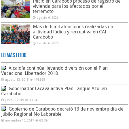
Inició en Carabobo proceso de registro de
vivienda para los afectados por el
terremoto
agosto 6, 2026
Más de 6 mil atenciones realizadas en
actividad lúdica y recreativa en CAI
Carabobo
agosto 6, 2026
Lo Más Leido
Alcaldía continúa llevando diversión con el Plan
Vacacional Libertador 2018
agosto 13, 2018
444,958
Gobernador Lacava activa Plan Tanque Azul en
Carabobo
junio 3, 2019
330,413
Gobierno de Carabobo decretó 13 de noviembre día de
Júbilo Regional No Laborable
noviembre 10, 2017
63,384