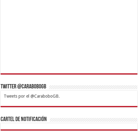
Twitter @CaraboboGB
Tweets por el @CaraboboGB.
1xbet
https://mvbcasino.com/
Betturkey
Betist
Kralbet
Supertotobet
Tipobet
Matadorbet
Mariobet
Cartel de Notificación