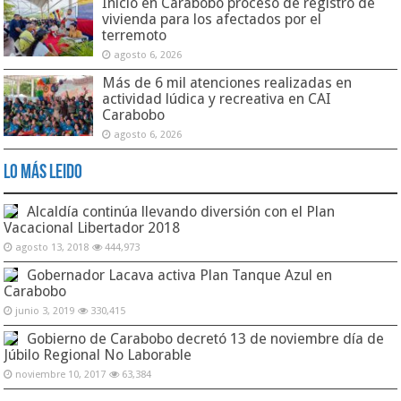
Inició en Carabobo proceso de registro de
vivienda para los afectados por el
terremoto
agosto 6, 2026
Más de 6 mil atenciones realizadas en
actividad lúdica y recreativa en CAI
Carabobo
agosto 6, 2026
Lo Más Leido
Alcaldía continúa llevando diversión con el Plan
Vacacional Libertador 2018
agosto 13, 2018
444,973
Gobernador Lacava activa Plan Tanque Azul en
Carabobo
junio 3, 2019
330,415
Gobierno de Carabobo decretó 13 de noviembre día de
Júbilo Regional No Laborable
noviembre 10, 2017
63,384