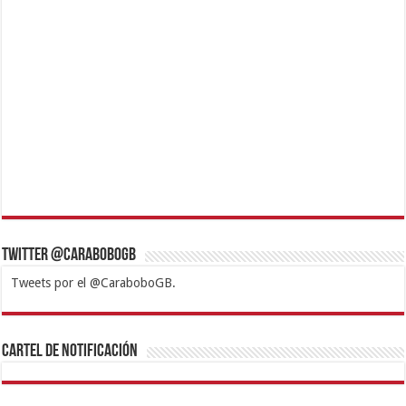
Twitter @CaraboboGB
Tweets por el @CaraboboGB.
1xbet
https://mvbcasino.com/
Betturkey
Betist
Kralbet
Supertotobet
Tipobet
Matadorbet
Mariobet
Cartel de Notificación