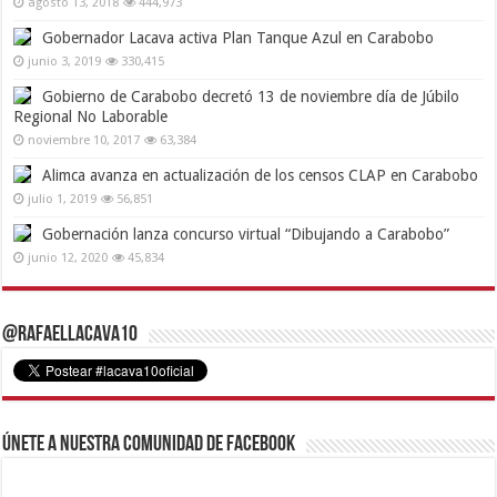
agosto 13, 2018
444,973
Gobernador Lacava activa Plan Tanque Azul en Carabobo
junio 3, 2019
330,415
Gobierno de Carabobo decretó 13 de noviembre día de Júbilo
Regional No Laborable
noviembre 10, 2017
63,384
Alimca avanza en actualización de los censos CLAP en Carabobo
julio 1, 2019
56,851
Gobernación lanza concurso virtual “Dibujando a Carabobo”
junio 12, 2020
45,834
@RafaelLacava10
Únete a nuestra comunidad de Facebook