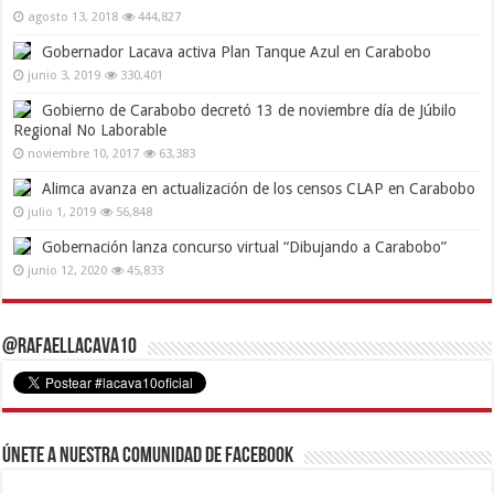
agosto 13, 2018
444,827
Gobernador Lacava activa Plan Tanque Azul en Carabobo
junio 3, 2019
330,401
Gobierno de Carabobo decretó 13 de noviembre día de Júbilo
Regional No Laborable
noviembre 10, 2017
63,383
Alimca avanza en actualización de los censos CLAP en Carabobo
julio 1, 2019
56,848
Gobernación lanza concurso virtual “Dibujando a Carabobo”
junio 12, 2020
45,833
@RafaelLacava10
Únete a nuestra comunidad de Facebook