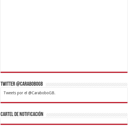
Twitter @CaraboboGB
Tweets por el @CaraboboGB.
1xbet
https://mvbcasino.com/
Betturkey
Betist
Kralbet
Supertotobet
Tipobet
Matadorbet
Mariobet
Cartel de Notificación