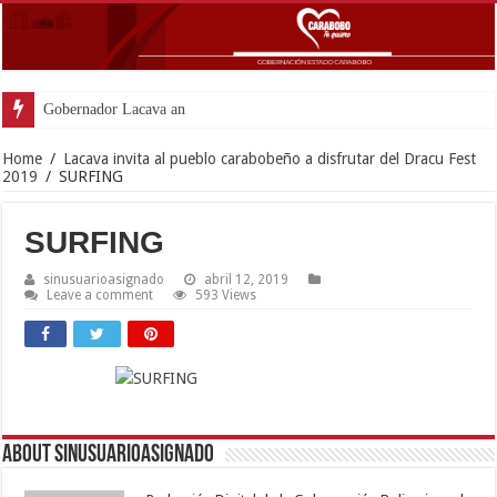
Gobernador Lacava anunció colocaci
Home
/
Lacava invita al pueblo carabobeño a disfrutar del Dracu Fest
2019
/
SURFING
SURFING
sinusuarioasignado
abril 12, 2019
Leave a comment
593 Views
About sinusuarioasignado